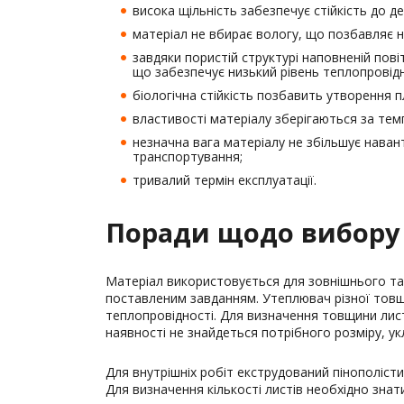
висока щільність забезпечує стійкість до д
матеріал не вбирає вологу, що позбавляє не
завдяки пористій структурі наповненій пов
що забезпечує низький рівень теплопровідн
біологічна стійкість позбавить утворення плі
властивості матеріалу зберігаються за темп
незначна вага матеріалу не збільшує наван
транспортування;
тривалий термін експлуатації.
Поради щодо вибору 
Матеріал використовується для зовнішнього та 
поставленим завданням. Утеплювач різної товщи
теплопровідності. Для визначення товщини лист
наявності не знайдеться потрібного розміру, у
Для внутрішніх робіт екструдований пінополіст
Для визначення кількості листів необхідно зна