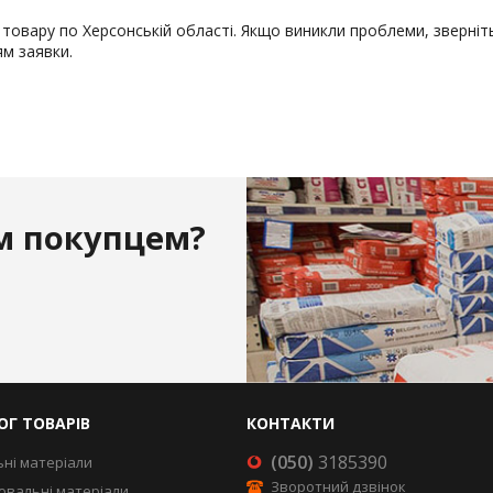
товару по Херсонській області. Якщо виникли проблеми, зверніт
м заявки.
м покупцем?
ОГ ТОВАРІВ
КОНТАКТИ
(050)
3185390
ьні матеріали
Зворотний дзвінок
вальні матеріали