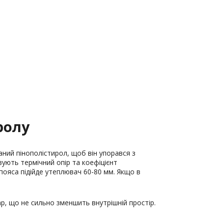
ролу
ний пінополістирол, щоб він упорався з
вують термічний опір та коефіцієнт
пояса підійде утеплювач 60-80 мм. Якщо в
р, що не сильно зменшить внутрішній простір.