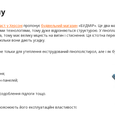
лу
аст у Херсоні
пропонує
будівельний магазин
«БУДМІР». Це два ма
ними технологіями, тому дуже відрізняються структурою. У пінопл
 тому має велику міцність на вигин і стиснення. Ця істотна пер
ільки вони дають усадку.
 тільки для утеплення екструдований пінополістирол, але і як б
ня;
ч-панелей;
 оздоблення підлоги тощо.
ояснюють його експлуатаційні властивості: