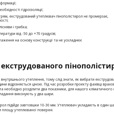
еформації;
обхідності гідроізоляції;
ітрям, екструдований утеплювач пінополістирол не промерзає,
ості;
сняви ​​і грибка;
ератури від -50 до +70 градусів;
таження на основу конструкції та не ускладнює
екструдованого пінополісти
внутрішнього утеплення, тому слід знати, як вибрати екструдова
ни відрізняється ціною. Під час розробки проекту фахівці врахо
а необхідно розділити два показники, для нашого кліматичного 
кладання виконують у два шари.
ирол підійде завтовшки 10-30 мм. Утеплювач укладають в один ша
ти площу утеплюваної поверхні.