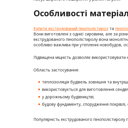
Особливості матеріа
Купити екструдований пінополістирол
та
пінопл
Вони виготовлені з однієї сировини, але за різ
екструдованого пінополістиролу вона монолітна,
особливо важлива при утепленні новобудов, оск
Підвищена міцність дозволяє використовувати не
Область застосування:
теплоізоляція будівель зовнішня та внутріш
використовується для виготовлення сендві
у дорожньому будівництві;
будову фундаменту, спорудження покрівлі,
Популярність екструдованого пінополістиролу п