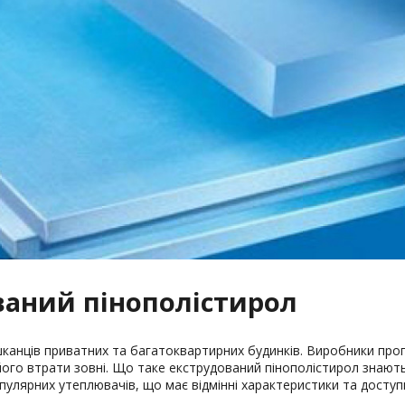
аний пінополістирол
канців приватних та багатоквартирних будинків. Виробники проп
ого втрати зовні. Що таке екструдований пінополістирол знають 
пулярних утеплювачів, що має відмінні характеристики та доступну