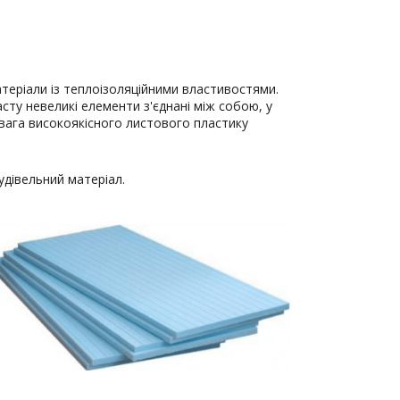
теріали із теплоізоляційними властивостями.
асту невеликі елементи з'єднані між собою, у
евага високоякісного листового пластику
удівельний матеріал.