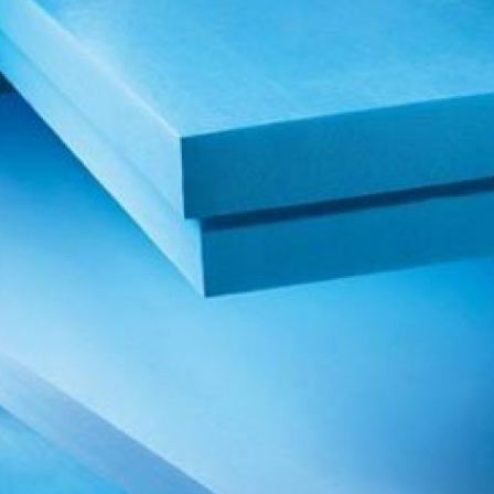
вка
 пінополістирол