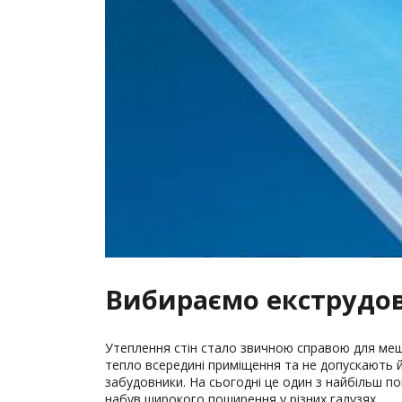
Вибираємо екструдов
Утеплення стін стало звичною справою для меш
тепло всередині приміщення та не допускають й
забудовники. На сьогодні це один з найбільш по
набув широкого поширення у різних галузях.