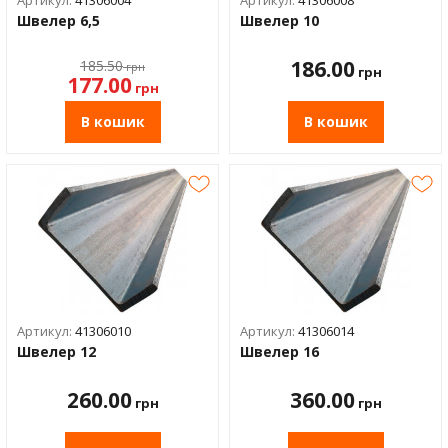
Артикул:
41306004
Артикул:
41306008
Водос
Швелер 6,5
Швелер 10
186.00
185.50
грн
грн
177.00
грн
В кошик
В кошик
Артикул:
41306010
Артикул:
41306014
Швелер 12
Швелер 16
260.00
360.00
грн
грн