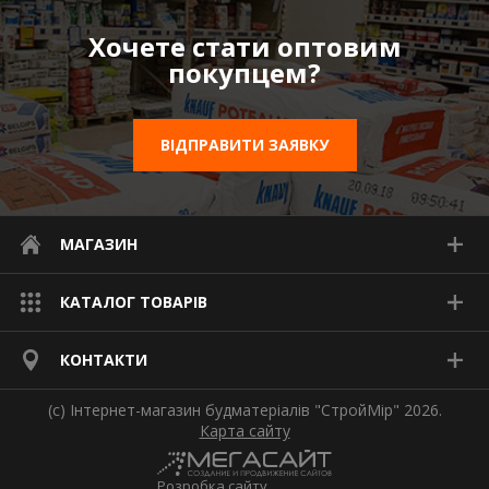
Водос
Хочете стати оптовим
покупцем?
ВІДПРАВИТИ ЗАЯВКУ
МАГАЗИН
КАТАЛОГ ТОВАРІВ
КОНТАКТИ
(с) Інтернет-магазин будматеріалів "СтройМір" 2026.
Карта сайту
Розробка сайту