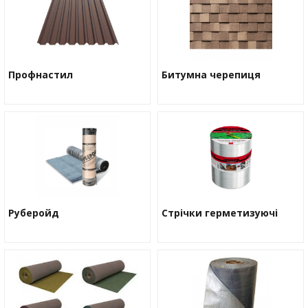
Водос
Профнастил
Битумна черепиця
Руберойд
Стрічки герметизуючі