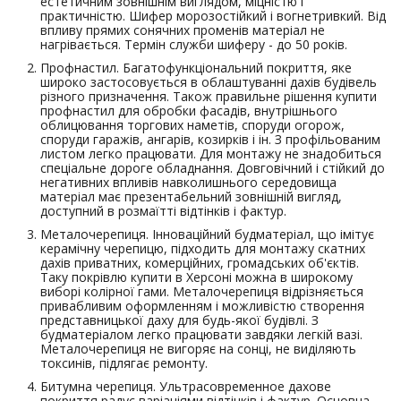
естетичним зовнішнім виглядом, міцністю і
практичністю. Шифер морозостійкий і вогнетривкий. Від
впливу прямих сонячних променів матеріал не
нагрівається. Термін служби шиферу - до 50 років.
Профнастил. Багатофункціональний покриття, яке
широко застосовується в облаштуванні дахів будівель
різного призначення. Також правильне рішення купити
профнастил для обробки фасадів, внутрішнього
облицювання торгових наметів, споруди огорож,
споруди гаражів, ангарів, козирків і ін. З профільованим
листом легко працювати. Для монтажу не знадобиться
спеціальне дороге обладнання. Довговічний і стійкий до
негативних впливів навколишнього середовища
матеріал має презентабельний зовнішній вигляд,
доступний в розмаїтті відтінків і фактур.
Металочерепиця. Інноваційний будматеріал, що імітує
керамічну черепицю, підходить для монтажу скатних
дахів приватних, комерційних, громадських об'єктів.
Таку покрівлю купити в Херсоні можна в широкому
виборі колірної гами. Металочерепиця відрізняється
привабливим оформленням і можливістю створення
представницької даху для будь-якої будівлі. З
будматеріалом легко працювати завдяки легкій вазі.
Металочерепиця не вигоряє на сонці, не виділяють
токсинів, підлягає ремонту.
Битумна черепиця. Ультрасовременное дахове
покриття радує варіаціями відтінків і фактур. Основна