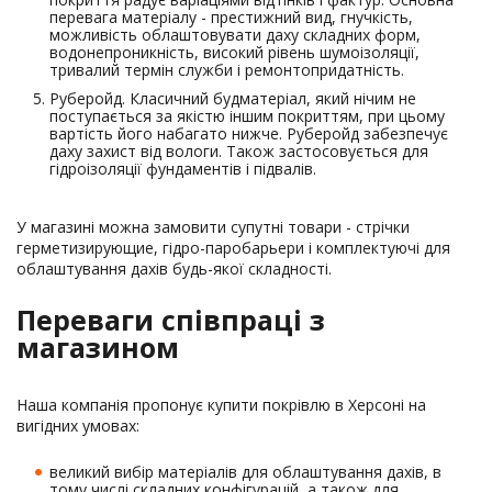
перевага матеріалу - престижний вид, гнучкість,
можливість облаштовувати даху складних форм,
водонепроникність, високий рівень шумоізоляції,
тривалий термін служби і ремонтопридатність.
Руберойд. Класичний будматеріал, який нічим не
поступається за якістю іншим покриттям, при цьому
вартість його набагато нижче. Руберойд забезпечує
даху захист від вологи. Також застосовується для
гідроізоляції фундаментів і підвалів.
У магазині можна замовити супутні товари - стрічки
герметизирующие, гідро-паробарьери і комплектуючі для
облаштування дахів будь-якої складності.
Переваги співпраці з
магазином
Наша компанія пропонує купити покрівлю в Херсоні на
вигідних умовах:
великий вибір матеріалів для облаштування дахів, в
тому числі складних конфігурацій, а також для