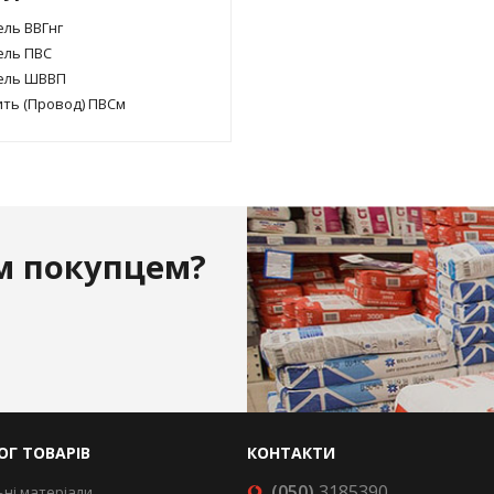
ль ВВГнг
ель ПВС
ель ШВВП
ть (Провод) ПВСм
м покупцем?
ОГ ТОВАРІВ
КОНТАКТИ
(050)
3185390
ьні матеріали