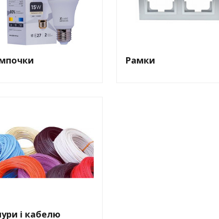
вка
 пінополістирол
мпочки
Рамки
ури і кабелю