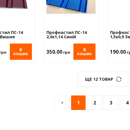
стил ПС-14
Профнастил ПС-14
Профнас
4 Вишня
2,0х1,14 Синій
1,5х0,9 
В
В
350.00
190.00
грн
грн
г
кошик
кошик
ЩЕ 12 ТОВАР
1
2
3
4