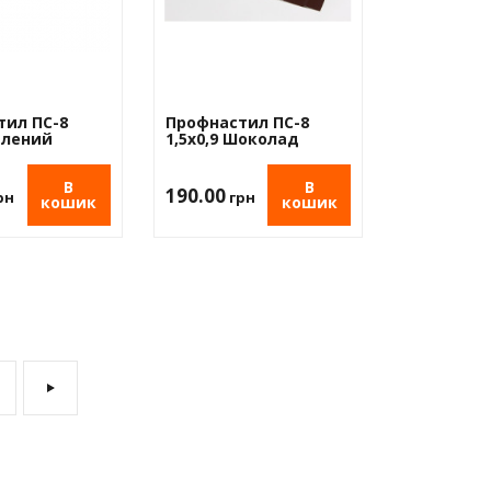
тил ПС-8
Профнастил ПС-8
Зелений
1,5х0,9 Шоколад
В
В
190.00
рн
грн
кошик
кошик