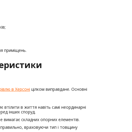
ів;
я приміщень.
теристики
рівлю в Херсоні
цілком виправдане. Основні
яє втілити в життя навіть самі неординарні
еред інших споруд.
 не вимагає складних опорних елементів.
о правильно, враховуючи тип і товщину