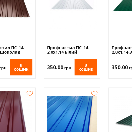
стил ПС-14
Профнастил ПС-14
Профнас
4 Шоколад
2,0х1,14 Білий
2,0х1,14
В
В
350.00
350.00
грн
грн
г
кошик
кошик