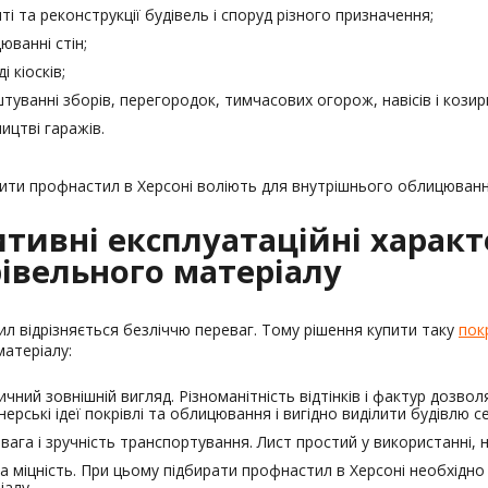
ті та реконструкції будівель і споруд різного призначення;
юванні стін;
і кіосків;
туванні зборів, перегородок, тимчасових огорож, навісів і козирк
ництві гаражів.
ити профнастил в Херсоні воліють для внутрішнього облицюванн
тивні експлуатаційні харак
івельного матеріалу
л відрізняється безліччю переваг. Тому рішення купити таку
пок
матеріалу:
ичний зовнішній вигляд. Різноманітність відтінків і фактур дозвол
нерські ідеї покрівлі та облицювання і вигідно виділити будівлю с
 вага і зручність транспортування. Лист простий у використанні,
а міцність. При цьому підбирати профнастил в Херсоні необхідн
іалу.