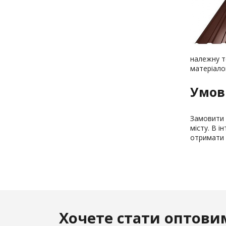
належну т
матеріалом
Умов
Замовити 
місту. В і
отримати 
Хочете стати оптови