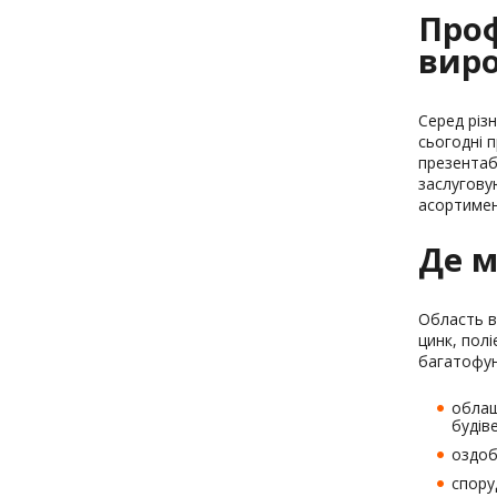
Проф
вир
Серед різ
сьогодні 
презентаб
заслугову
асортимен
Де м
Область в
цинк, полі
багатофун
облаш
будів
оздоб
спору