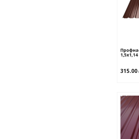
Профна
1,5х1,1
315.00