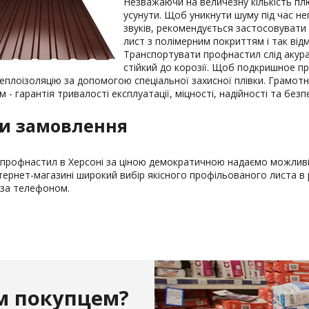
Незважаючи на величезну кількість плю
усунути. Щоб уникнути шуму під час нег
звуків, рекомендується застосовувати 
лист з полімерним покриттям і так від
Транспортувати профнастил слід акур
стійкий до корозії. Щоб подкришное п
еплоізоляцію за допомогою спеціальної захисної плівки. Грамот
 - гарантія тривалості експлуатації, міцності, надійності та безп
и замовлення
профнастил в Херсоні за ціною демократичною надаємо можливіс
нтернет-магазині широкий вибір якісного профільованого листа в 
за телефоном.
м покупцем?