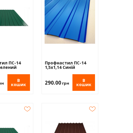
тил ПС-14
Профнастил ПС-14
 Зелений
1,5х1,14 Синій
В
В
290.00
рн
грн
кошик
кошик