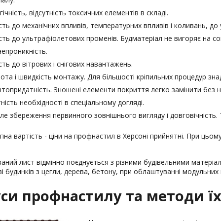
ічність, відсутність токсичних елементів в складі.
ість до механічних впливів, температурних впливів і коливань, до
ість до ультрафіолетових променів. Будматеріал не вигоряє на сон
епроникність.
ість до вітрових і снігових навантажень.
ота і швидкість монтажу. Для більшості кріпильних процедур зна
топридатність. Зношені елементи покриття легко замінити без н
тність необхідності в спеціальному догляді.
ле збереження первинного зовнішнього вигляду і довговічність. 
пна вартість - ціни на профнастил в Херсоні прийнятні. При цьому
аний лист відмінно поєднується з різними будівельними матері
і будинків з цегли, дерева, бетону, при облаштуванні модульних 
си профнастилу та методи їх