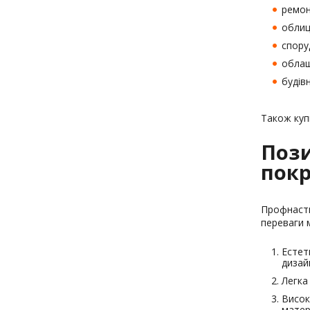
ремон
облиц
споруд
облаш
будів
Також куп
Пози
покр
Профнасти
переваги 
Естет
дизай
Легка
Висок
матер