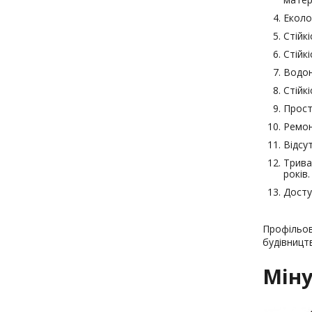
Еколог
Стійк
Стійк
Водон
Стійк
Прост
Ремон
Відсу
Трива
років.
Досту
Профільов
будівництв
Міну