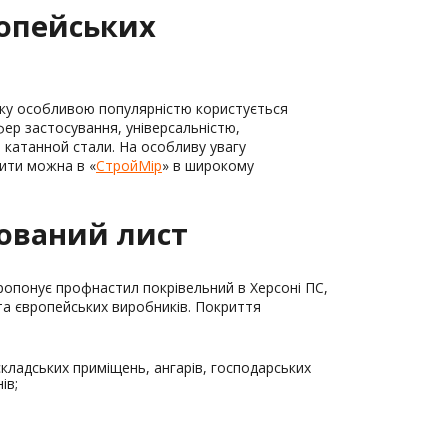
ропейських
нку особливою популярністю користується
ер застосування, універсальністю,
 катанной стали. На особливу увагу
пити можна в «
СтройМір
» в широкому
ований лист
опонує профнастил покрівельний в Херсоні ПС,
х та європейських виробників. Покриття
складських приміщень, ангарів, господарських
ів;