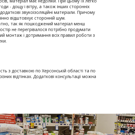
сів, матеріал має недоліки. При цьому їх легко
оди - дощу і вітру, а також інших сторонніх
додаткові звукоізоляційні матеріали. Причому
мінно відштовхує сторонній шум.
атно, так як пошкоджений матеріал менш
ростір не перегрівалося потрібно продумати
ний монтаж і дотримання всіх правил роботи з
еки.
ть з доставкою по Херсонській області та по
різних відтінках. Додаткові консультації можна