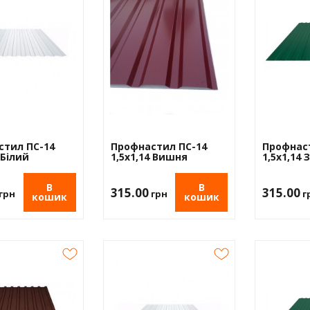
вка
 пінополістирол
стил ПС-14
Профнастил ПС-14
Профнас
 Білий
1,5х1,14 Вишня
1,5х1,14
В
В
315.00
315.00
грн
грн
г
кошик
кошик