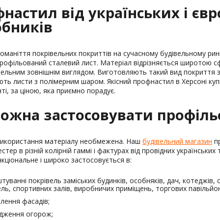
настил від українських і єв
обників
номаніття покрівельних покриттів на сучасному будівельному ри
профільований сталевий лист. Матеріал відрізняється широтою сф
ельним зовнішнім виглядом. Виготовляють такий вид покриття з
ють листи з полімерним шаром. Якісний профнастил в Херсоні ку
ті, за ціною, яка приємно порадує.
ожна застосовувати профіль
икористання матеріалу необмежена. Наш
будівельний магазин
пр
естер в різній колірній гаммі і фактурах від провідних українськи
кціональне і широко застосовується в:
туванні покрівель заміських будинків, особняків, дач, котеджів, 
ель, спортивних залів, виробничих приміщень, торгових павільйон
лення фасадів;
дження огорож;