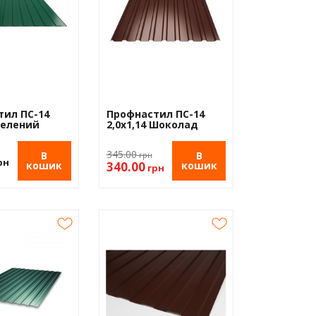
тил ПС-14
Профнастил ПС-14
 Зелений
2,0х1,14 Шоколад
345.00
В
В
грн
рн
340.00
кошик
кошик
грн