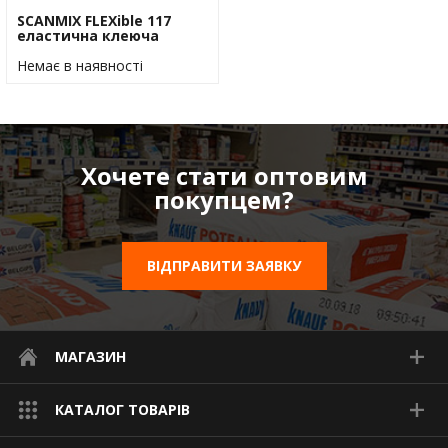
Водос
SCANMIX FLEXible 117
еластична клеюча
суміш для
керамической плитки
Немає в наявності
(25кг)
Хочете стати оптовим
покупцем?
ВІДПРАВИТИ ЗАЯВКУ
МАГАЗИН
КАТАЛОГ ТОВАРІВ