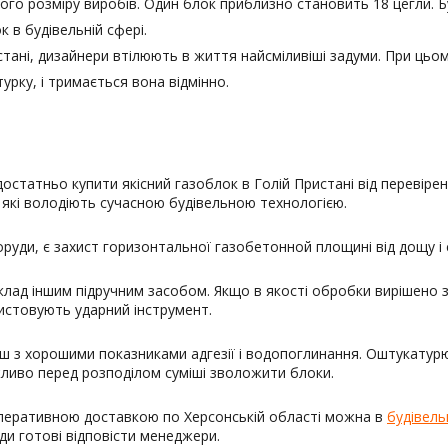
го розміру виробів. Один блок приблизно становить 18 цегли. Б
 в будівельній сфері.
ані, дизайнери втілюють в життя найсміливіші задуми. При цьому 
рку, і тримається вона відмінно.
статньо купити якісний газоблок в Голій Пристані від перевіре
, які володіють сучасною будівельною технологією.
руди, є захист горизонтальної газобетонной площині від дощу і 
клад іншим підручним засобом. Якщо в якості обробки вирішено 
ристовують ударний інструмент.
ш з хорошими показниками адгезії і водопоглинання. Оштукатурюв
жливо перед розподілом суміші зволожити блоки.
оперативною доставкою по Херсонській області можна в
будівель
жди готові відповісти менеджери.