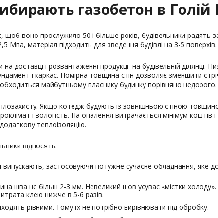
ибирають газобетон в Голій 
, щоб воно прослужило 50 і більше років, будівельники радять 
2,5 Мпа, матеріал підходить для зведення будівлі на 3-5 поверхів.
а доставці і розвантаженні продукції на будівельній ділянці. Ни
ндамент і каркас. Помірна товщина стін дозволяє зменшити стрі
о обходиться майбутньому власнику будинку порівняно недорого.
плозахисту. Якщо котедж будують із зовнішньою стіною товщин
роклімат і вологість. На опалення витрачається мінімум коштів і 
 додаткову теплоізоляцію.
льники відносять.
и випускають, застосовуючи потужне сучасне обладнання, яке доп
щина шва не більш 2-3 мм. Невеликий шов усуває «містки холоду».
итрата клею нижче в 5-6 разів.
иходять рівними. Тому їх не потрібно вирівнювати під обробку.