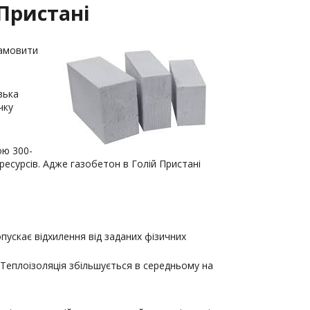
Пристані
замовити
зька
чку
ою 300-
ресурсів. Адже газобетон в Голій Пристані
ускає відхилення від заданих фізичних
 Теплоізоляція збільшується в середньому на