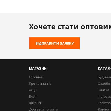
Хочете стати оптови
ВІДПРАВИТИ ЗАЯВКУ
МАГАЗИН
КАТАЛ
Головна
Будівел
Про компанію
Оздоблю
Акції
Плитка
Блог
Інструм
Вакансії
Електро
Доставка і оплата
Ламінат