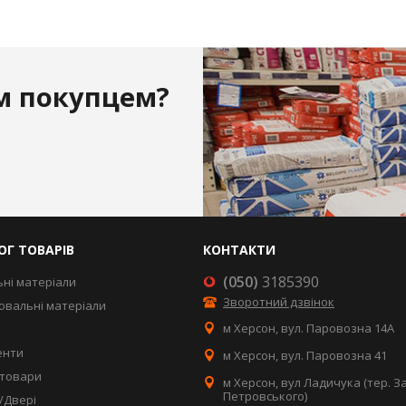
м покупцем?
ОГ ТОВАРІВ
КОНТАКТИ
(050)
3185390
ьні матеріали
Зворотний дзвінок
вальні матеріали
м Херсон, вул. Паровозна 14А
енти
м Херсон, вул. Паровозна 41
товари
м Херсон, вул Ладичука (тер. З
Петровського)
/Двері