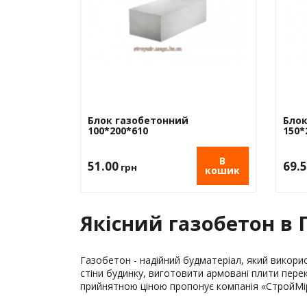
Керамзит
Ізоляційна стрічка
Ізоляційна плі
Пісок
Плівка малярська
Вата
Цемент
Склосітки
Екструдований
Щебінь
Скотч
Пінопласт
Дивитись все
Блок газобетонний
Блок
100*200*610
150*
В
51.00
69.
грн
кошик
Якісний газобетон в 
Газобетон - надійний будматеріал, який викори
стіни будинку, виготовити армовані плити перекр
прийнятною ціною пропонує компанія «СтройМір»