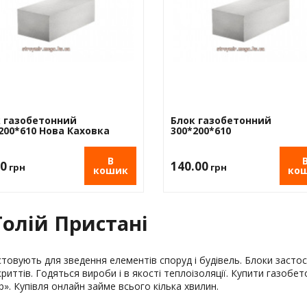
вка
 пінополістирол
 газобетонний
Блок газобетонний
200*610 Нова Каховка
300*200*610
В
50
140.00
грн
грн
кошик
ко
Голій Пристані
стовують для зведення елементів споруд і будівель. Блоки застос
иттів. Годяться вироби і в якості теплоізоляції. Купити газобетон
. Купівля онлайн займе всього кілька хвилин.