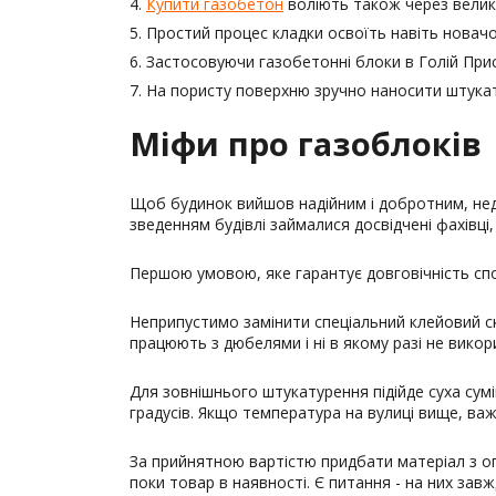
Купити газобетон
воліють також через велико
Простий процес кладки освоїть навіть новачок
Застосовуючи газобетонні блоки в Голій Прист
На пористу поверхню зручно наносити штукату
Міфи про газоблоків
Щоб будинок вийшов надійним і добротним, недо
зведенням будівлі займалися досвідчені фахівці
Першою умовою, яке гарантує довговічність спо
Неприпустимо замінити спеціальний клейовий с
працюють з дюбелями і ні в якому разі не вико
Для зовнішнього штукатурення підійде суха сумі
градусів. Якщо температура на вулиці вище, ва
За прийнятною вартістю придбати матеріал з 
поки товар в наявності. Є питання - на них зав