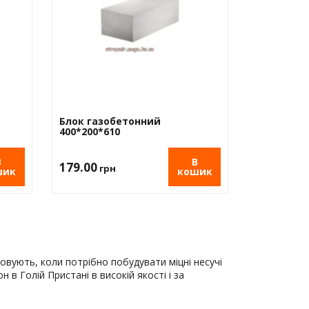
Блок газобетонний
400*200*610
В
В
179.00
грн
шик
кошик
овують, коли потрібно побудувати міцні несучі
 в Голій Пристані в високій якості і за