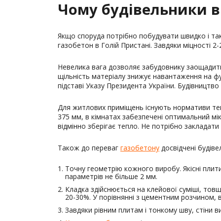
Чому будівельники в
Якщо споруда потрібно побудувати швидко і так
газобетон в Голій Пристані. Завдяки міцності 2-
Невелика вага дозволяє забудовнику заощадити н
щільність матеріалу знижує навантаження на фу
підставі Указу Президента України. Будівництв
Для житлових приміщень існують нормативи те
375 мм, в кімнатах забезпечені оптимальний мік
відмінно зберігає тепло. Не потрібно закладати
Також до переваг
газобетону
досвідчені будіве
Точну геометрію кожного виробу. Якісні плит
параметрів не більше 2 мм.
Кладка здійснюється на клейової суміші, тов
20-30%. У порівнянні з цементним розчином, в
Завдяки рівним плитам і тонкому шву, стіни в