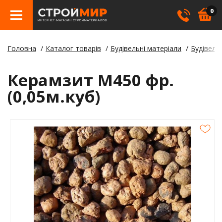
0
Головна
Каталог товарів
Будівельні матеріали
Будівельн
Бетон
Гіпсо
Трату
Елект
Елект
Ламін
Косме
Керамзит М450 фр.
Покрі
Герме
Борд
(0,05м.куб)
Кріпл
Лаки,
Відли
Метал
Суміш
Стовп
Пилом
Клея
Будіве
Плівк
Утеплю