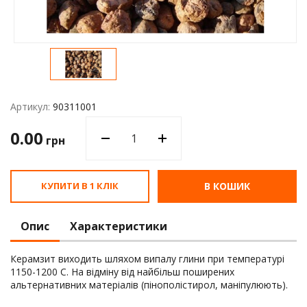
Водос
Артикул:
90311001
0.00
грн
КУПИТИ В 1 КЛІК
В КОШИК
Опис
Характеристики
Керамзит виходить шляхом випалу глини при температурі
1150-1200 С. На відміну від найбільш поширених
альтернативних матеріалів (пінополістирол, маніпулюють).