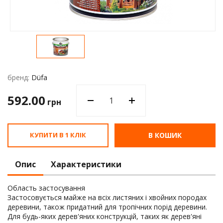
Водос
бренд:
Düfa
592.00
грн
КУПИТИ В 1 КЛІК
В КОШИК
Опис
Характеристики
Область застосування
Застосовується майже на всіх листяних і хвойних породах
деревини, також придатний для тропічних порід деревини.
Для будь-яких дерев'яних конструкцій, таких як дерев'яні