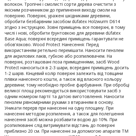
волокон. Тропічні і смолисті сорти дерева очистити з
якісним розчинником до припинення виходу смоли на
поверхню. Поверхні, уражені шкідниками деревини,
обробити безбарвним засобом düfatex Holzwurm D614
згідно з інструкцією. Зовні приміщень все поверхні, в тому
числі і нові, обробити ґрунтовкою для деревини düfatex
Base Aqua; поверхні всередині приміщень гарантувати не
обов'язково. Wood Protect Нанесення: Перед
використанням ретельно перемішати. Наносити пензлем
для акрилових лаків, губкою або розпилювачем. На
поверхні, розташовані поза приміщеннями, засіб Wood
Protect наноситься в 2-3 шари, всередині приміщень досить
1-2 шарів. Кінцевий колір поверхні залежить від товщини
плівки нанесеного кошти, а також від власного кольору
деревини; тому необхідно пробне фарбування. При обробці
великої площі рекомендується використовувати засіб з
одним номером партії та датою виготовлення. Наносити
пензлем рівномірними рухами з втиранням в основу.
Уникати перерв при нанесенні на одну площину. При
нанесенні методом розпилення, а також для полегшення
нанесення засіб можна розбавити водою до 10%. При
розпилюванні слід витримувати відстань до поверхні
приблизно 20 см. При нанесенні за допомогою апаратів ТМ