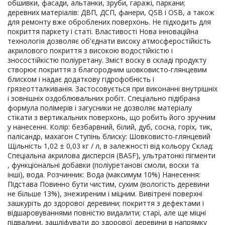
обшивки, фасади, альтанки, зруби, гаражі, паркани;
деревних матеріалів: ДВП, ДСП, фанери, QSB і OSB, а також
для ремонту вже оброблених поверхонь. Не підходить для
покриття паркету і статі. Властивості Нова інноваційна
технологія дозволяє об'єднати високу атмосферостійкість
акрилового покриття з високою водостійкістю і
зносостійкістю поліуретану. Зміст воску в складі продукту
створює покриття з благородним шовковисто-глянцевим
блиском і надає додаткову гідрофобність і
грязеотталкиванія. Застосовується при виконанні внутрішніх
і зовнішніх оздоблювальних робіт. Спеціально підібрана
формула полімерів і загусники не дозволяє матеріалу
стікати з вертикальних поверхонь, що робить його зручним
у нанесенні. Колір: безбарвний, білий, дуб, сосна, горіх, тик,
палісандр, махагон Ступінь блиску: Шовковисто-глянцевий
Щільність 1,02 ± 0,03 кг / л, в залежності від кольору Склад:
Спеціальна акрилова дисперсія (BASF), ультратонкі пігменти
, функціональні добавки (поліуретанові смоли, воски та
інші), вода. Розчинник: Вода (максимум 10%) Нанесення:
Підстава Повинно бути чистим, сухим (вологість деревини
не більше 13%), знежиреним і міцним. Вивітрені поверхні
зашкуріть до здорової деревини; покриття з дефектами і
відшаровуваннями повністю видалити; старі, але ще міцні
підвалини, зашліфувати до здорової деревини в напрямку