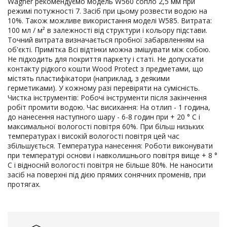
Wagner рекомендуємо модель W560 сопло 2,5 мм при
режимі потужності 7. Засіб при цьому розвести водою на
10%. Також можливе використання моделі W585. Витрата:
100 мл / м² в залежності від структури і кольору підстави.
Точний витрата визначається пробної забарвленням на
об'єкті. Примітка Всі відтінки можна змішувати між собою.
Не підходить для покриття паркету і статі. Не допускати
контакту рідкого кошти Wood Protect з предметами, що
містять пластифікатори (наприклад, з деякими
герметиками). У кожному разі перевіряти на сумісність.
Чистка інструментів: Робочі інструменти після закінчення
робіт промити водою. Час висихання: На отлип - 1 година,
до нанесення наступного шару - 6-8 годин при + 20 ° С і
максимальної вологості повітря 60%. При більш низьких
температурах і високій вологості повітря цей час
збільшується. Температура нанесення: Роботи виконувати
при температурі основи і навколишнього повітря вище + 8 °
С і відносній вологості повітря не більше 80%. Не наносити
засіб на поверхні під дією прямих сонячних променів, при
протягах.