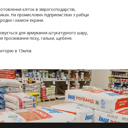
готовлення кліток в звірогосподарстві,
никах. На промислових підприємствах з рабіци
одки і захисні екрани.
товується для армування штукатурного шару,
я просіювання піску, гальки, щебеня.
иторію в 15м/кв.