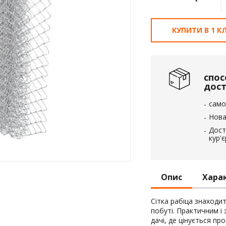
вка
КУПИТИ В 1 КЛ
 пінополістирол
спос
дос
само
Нова
Дост
кур'
Опис
Хара
Сітка рабіца знаходи
побуті. Практичним і 
дачі, де цінується про