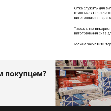
Сітка служить для ви
пташниках і крільчат
виготовляють перегор
Також сітка викорис
виготовлення сита дл
Можна захистити тер
м покупцем?