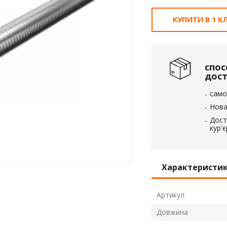
вка
КУПИТИ В 1 КЛ
 пінополістирол
спос
дос
само
Нова
Дост
кур'
Характеристи
Артикул
Довжина