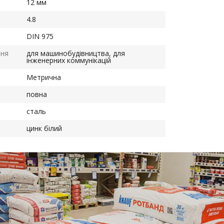
12 мм
4.8
DIN 975
ння
для машинобудівництва, для
інженерних коммунікацій
Метрична
повна
сталь
цинк білий