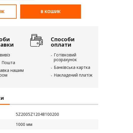
ІК
В КОШИК
оби
Способи
тавки
оплати
вивіз
Готівковий
розрахунок
 Пошта
Банківська картка
авка нашим
єром
Накладений платіж
ки
5Z2005Z12048100200
1000 мм