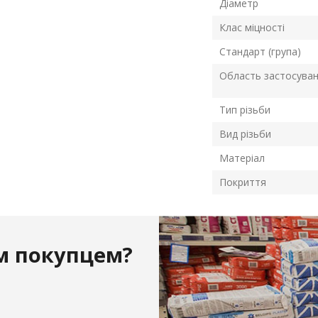
Діаметр
Клас міцності
Стандарт (група)
Область застосува
Тип різьби
Вид різьби
Матеріал
Покриття
м покупцем?