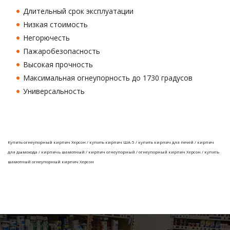
Длительный срок эксплуатации
Низкая стоимость
Негорючесть
Пажаробезопасность
Высокая прочность
Максимальная огнеупорность до 1730 градусов
Универсальность
Купить огнеупорный кирпич Херсон / купить кирпич ША-5 / купить кирпич для печей / кирпич
для дымохода / кирпичь шамотный / кирпич огнеупорный / огнеупорный кирпич Херсон / купить
шамотный огнеупорный кирпич Херсон