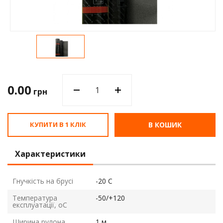
Водос
0.00
грн
КУПИТИ В 1 КЛІК
В КОШИК
Характеристики
Гнучкість на брусі
-20 С
Температура
-50/+120
експлуатації, оС
Ширина рулона
1 м