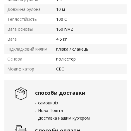
Довжина рулона
10 м
Теплостійкість
100 С
Вага основы
160 г/м2
Вага
4,5 кг
Підкладковий килим
плівка / сланець
Основа
поліестер
Модифікатор
СБС
способи доставки
самовивіз
Нова Пошта
Доставка нашим кур'єром
Способи оплати