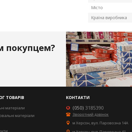
Місто
Країна виробника
м покупцем?
ОГ ТОВАРІВ
КОНТАКТИ
(050)
3185390
ьні матеріали
Зворотний дзвінок
вальні матеріали
м Херсон, вул. Паровозна 14А
енти
м Херсон, вул. Паровозна 41