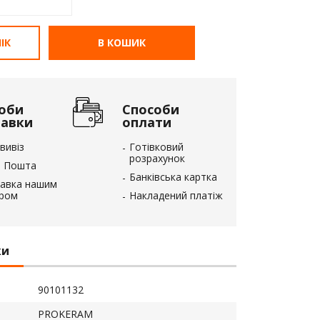
ІК
В КОШИК
оби
Способи
тавки
оплати
вивіз
Готівковий
розрахунок
 Пошта
Банківська картка
авка нашим
єром
Накладений платіж
ки
90101132
PROKERAM