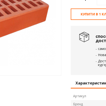
вка
КУПИТИ В 1 КЛ
 пінополістирол
спос
дос
само
Нова
Дост
кур'
Характеристи
Артикул
Бренд