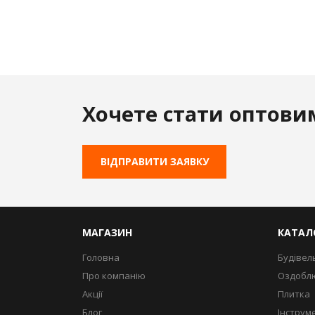
Хочете стати оптови
ВІДПРАВИТИ ЗАЯВКУ
МАГАЗИН
КАТАЛ
Головна
Будівел
Про компанію
Оздоблю
Акції
Плитка
Блог
Інструм