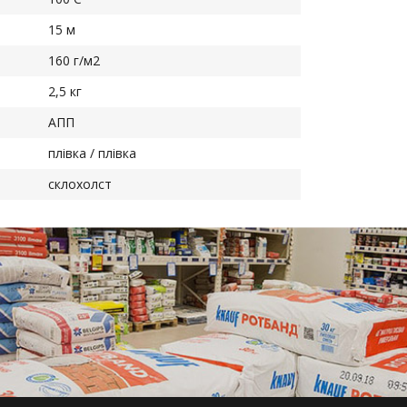
15 м
160 г/м2
2,5 кг
АПП
плівка / плівка
склохолст