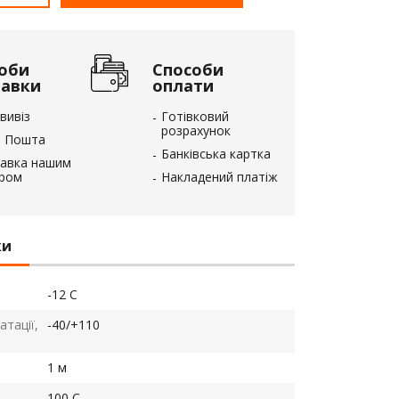
оби
Способи
тавки
оплати
вивіз
Готівковий
розрахунок
 Пошта
Банківська картка
авка нашим
єром
Накладений платіж
ки
-12 С
тації,
-40/+110
1 м
100 С