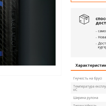
вка
 пінополістирол
спос
дос
само
Нова
Дост
кур'
Характеристи
Гнучкість на брусі
Температура експлуа
оС
Ширина рулона
Теплостійкість