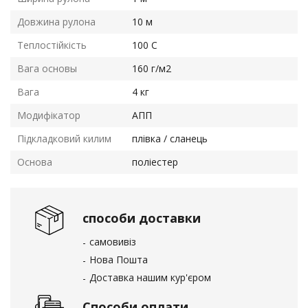
Довжина рулона
10 м
Теплостійкість
100 С
Вага основы
160 г/м2
Вага
4 кг
Модифікатор
АПП
Підкладковий килим
плівка / сланець
Основа
поліестер
способи доставки
самовивіз
Нова Пошта
Доставка нашим кур'єром
Способи оплати