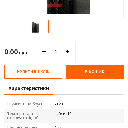
Водос
0.00
грн
КУПИТИ В 1 КЛІК
В КОШИК
Характеристики
Гнучкість на брусі
-12 С
Температура
-40/+110
експлуатації, оС
Ширина рулона
1 м