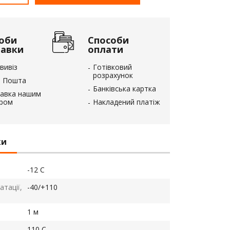
оби
Способи
тавки
оплати
вивіз
Готівковий
розрахунок
 Пошта
Банківська картка
авка нашим
єром
Накладений платіж
ки
-12 С
тації,
-40/+110
1 м
110 С