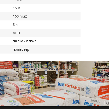
15 м
160 г/м2
3 кг
АПП
плівка / плівка
поліестер