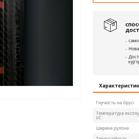
вка
 пінополістирол
спос
дос
само
Нова
Дост
кур'
Характеристи
Гнучкість на брусі
Температура експлуа
оС
Ширина рулона
Теплостійкість