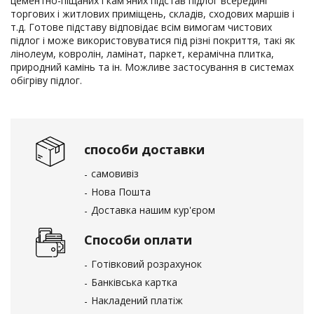
цементно-піщаних і кам'яних підстав підлог всередині
торгових і житлових приміщень, складів, сходових маршів і
т.д. Готове підставу відповідає всім вимогам чистових
підлог і може використовуватися під різні покриття, такі як
лінолеум, ковролін, ламінат, паркет, керамічна плитка,
природний камінь та ін. Можливе застосування в системах
обігріву підлог.
способи доставки
самовивіз
Нова Пошта
Доставка нашим кур'єром
Способи оплати
Готівковий розрахунок
Банківська картка
Накладений платіж