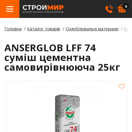
0
Головна
Каталог товарів
Оздоблювальні матеріали
Сум
Бетон
Гіпсо
Трату
Елект
Елект
Ламін
Косме
ANSERGLOB LFF 74
Покрі
Герме
Борд
суміш цементна
самовирівнююча 25кг
Кріпл
Лаки,
Відли
Метал
Суміш
Стовп
Пилом
Клея
Будіве
Плівк
Утеплю