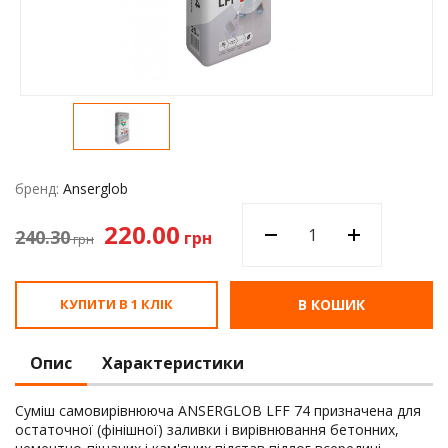
Водос
бренд:
Anserglob
220.00
240.30
грн
грн
КУПИТИ В 1 КЛІК
В КОШИК
Опис
Характеристики
Суміш самовирівнююча ANSERGLOB LFF 74 призначена для
остаточної (фінішної) заливки і вирівнювання бетонних,