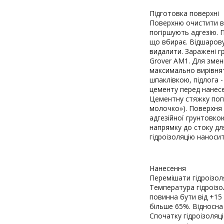
Підготовка поверхні
Поверхню очистити ві
погіршують адгезію. 
що вбирає. Відшарову
видалити. Заражені г
Grover AM1. Для змен
максимально вирівнят
шпаклівкою, підлога -
цементу перед нанесе
Цементну стяжку поп
молочко»). Поверхня
адгезійної грунтовко
напрямку до стоку дл
гідроізоляцію наносит
Нанесення
Перемішати гідроізол
Температура гідроізол
повинна бути від +15 
більше 65%. Відносна
Спочатку гідроізоляц