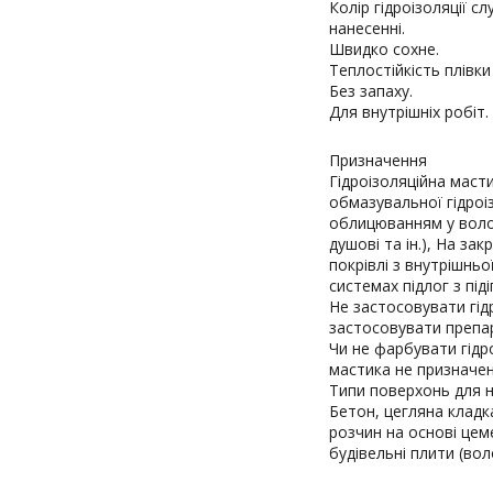
Колір гідроізоляції 
нанесенні.
Швидко сохне.
Теплостійкість плівки 
Без запаху.
Для внутрішніх робіт.
Призначення
Гідроізоляційна маст
обмазувальної гідроі
облицюванням у волог
душові та ін.), На з
покрівлі з внутрішнь
системах підлог з піді
Не застосовувати гідр
застосовувати препар
Чи не фарбувати гідр
мастика не призначена
Типи поверхонь для 
Бетон, цегляна кладк
розчин на основі цем
будівельні плити (вол