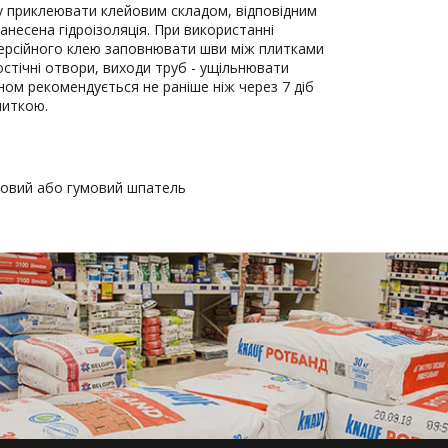
 приклеювати клейовим складом, відповідним
нанесена гідроізоляція. При використанні
ерсійного клею заповнювати шви між плитками
остічні отвори, виходи труб - ущільнювати
оном рекомендується не раніше ніж через 7 діб
литкою.
ковий або гумовий шпатель