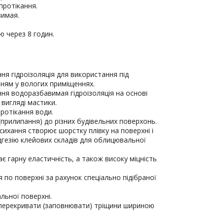
протікання.
имая.
 через 8 годин.
ня гідроізоляція для використання під
ням у вологих приміщеннях.
ня водоразбавимая гідроізоляція на основі
 вигляді мастики.
протікання води.
(прилипання) до різних будівельних поверхонь.
исихання створює шорстку плівку на поверхні і
гезію клейових складів для облицювальної
має гарну еластичність, а також високу міцність
 по поверхні за рахунок спеціально підібраної
альної поверхні.
а перекривати (заповнювати) тріщини шириною