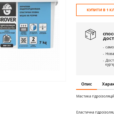
вка
КУПИТИ В 1 КЛ
 пінополістирол
спос
дос
само
Нова
Дост
кур'
Опис
Хара
Мастика гідроізоляці
Еластична гідроізоляц