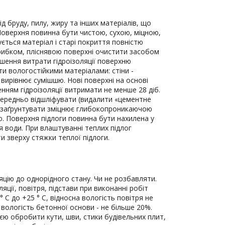
д бруду, пилу, жиру та інших матеріалів, що
Поверхня повинна бути чистою, сухою, міцною,
ється матеріал і старі покриття повністю
рибком, пліснявою поверхні очистити засобом
шення витрати гідроізоляції поверхню
и вологостійкими матеріалами: стіни -
 вирівнює сумішшю. Нові поверхні на основі
нням гідроізоляції витримати не менше 28 діб.
ередньо відшліфувати (видалити «цементне
 заґрунтувати зміцнює глибокопроникаючою
ю. Поверхня підлоги повинна бути нахилена у
я води. При влаштуванні теплих підлог
и зверху стяжки теплої підлоги.
яцію до однорідного стану. Чи не розбавляти.
яції, повітря, підстави при виконанні робіт
° С до +25 ° С, відносна вологість повітря не
 вологість бетонної основи - не більше 20%.
ією обробити кути, шви, стики будівельних плит,