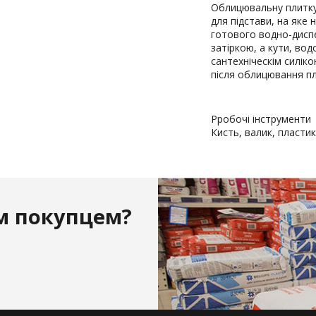
Облицювальну плитку
для підстави, на яке 
готового водно-дисп
затіркою, а кути, вод
cантехніческім силік
після облицювання п
Рробочі інструменти
Кисть, валик, пласти
м покупцем?