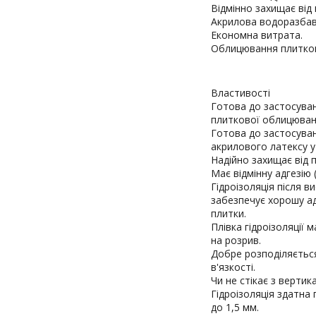
Відмінно захищає від 
Акрилова водоразбав
Економна витрата.
Облицювання плиткою
Властивості
Готова до застосуван
плиткової облицюван
Готова до застосуван
акрилового латексу у
Надійно захищає від 
Має відмінну адгезію 
Гідроізоляція після в
забезпечує хорошу ад
плитки.
Плівка гідроізоляції 
на розрив.
Добре розподіляється
в'язкості.
Чи не стікає з вертик
Гідроізоляція здатн
до 1,5 мм.