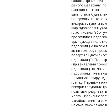
головки кріпильних ш
різного матеріалу, п
навколо сантехнічної 
швів, стиків будівель
поверхонь навколо са
використовувати арму
шар гідроізоляції укл
пластиковим (або гу
просочилася гідроізол
армирующее полотно 
гідроізоляцію на всю
зміни кольору гідроіз
поверхню і дати висо
гідроізоляції). Переві
і при виявленні тонки
гідроізоляцією. Дати 
гідроізоляції (не мен
останнього шару гід
плитку. Перевірка на с
використовуваних трап
позитивні результати
Увага! Правильне зас
ознайомлення та вико
на сайті www.eskaro.u