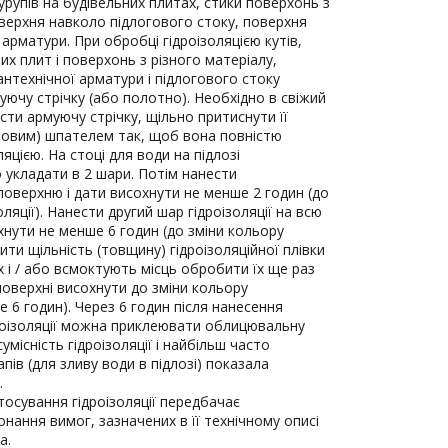
урупів на будівельних плитах, стики поверхонь з
оверхня навколо підлогового стоку, поверхня
арматури. При обробці гідроізоляцією кутів,
них плит і поверхонь з різного матеріалу,
нтехнічної арматури і підлогового стоку
ючу стрічку (або полотно). Необхідно в свіжий
асти армуючу стрічку, щільно притиснути її
мовим) шпателем так, щоб вона повністю
яцією. На стоці для води на підлозі
укладати в 2 шари. Потім нанести
 поверхню і дати висохнути не менше 2 годин (до
оляції). Нанести другий шар гідроізоляції на всю
хнути не менше 6 годин (до зміни кольору
рити щільність (товщину) гідроізоляційної плівки
х і / або всмоктують місць обробити їх ще раз
поверхні висохнути до зміни кольору
ше 6 годин). Через 6 годин після нанесення
роізоляції можна приклеювати облицювальну
умісність гідроізоляції і найбільш часто
ів (для зливу води в підлозі) показала
.
тосування гідроізоляції передбачає
нання вимог, зазначених в її технічному описі
a.