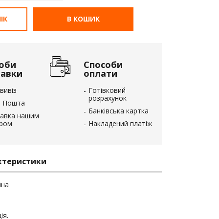
ІК
В КОШИК
оби
Способи
тавки
оплати
вивіз
Готівковий
розрахунок
 Пошта
Банківська картка
авка нашим
єром
Накладений платіж
ктеристики
йна
ія.