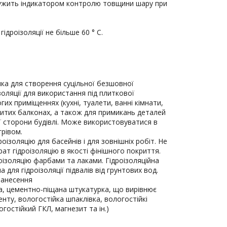
служить індикатором контролю товщини шару при
гідроізоляції не більше 60 ° С.
ика для створення суцільної безшовної
золяції для використання під плиткової
их приміщеннях (кухні, туалети, ванні кімнати,
акритих балконах, а також для примикань деталей
ої сторони будівлі. Може використовуватися в
грівом.
оізоляцію для басейнів і для зовнішніх робіт. Не
ат гідроізоляцію в якості фінішного покриття.
оізоляцію фарбами та лаками. Гідроізоляційна
 для гідроізоляції підвалів від грунтових вод.
нанесення
а, цементно-піщана штукатурка, що вирівнює
енту, вологостійка шпаклівка, вологостійкі
огостійкий ГКЛ, магнезит та ін.)