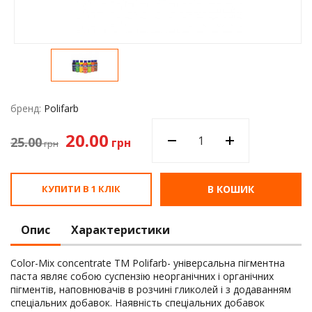
Водос
бренд:
Polifarb
20.00
25.00
грн
грн
КУПИТИ В 1 КЛІК
В КОШИК
Опис
Характеристики
Color-Mix concentrate ТМ Polifarb- універсальна пігментна
паста являє собою суспензію неорганічних і органічних
пігментів, наповнювачів в розчині гликолей і з додаванням
спеціальних добавок. Наявність спеціальних добавок