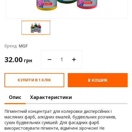
Водос
бренд:
MGF
32.00
грн
КУПИТИ В 1 КЛІК
В КОШИК
Опис
Характеристики
Пігментний концентрат для колеровки дисперсійних і
масляних фарб, алкідних емалей, будівельних розчинів,
сухих будівельних сумішей. Для фасадних фарб
використовувати пігменти, відмічені зірочкою! Не