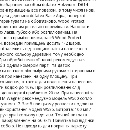
безбарвним засобом düfatex Holzwurm D614
Зовні приміщень все поверхні, в тому числі і нові,
для деревини düfatex Base Aqua; поверхні
гарантувати не обов'язково. Wood Protect
користанням ретельно перемішати. Наносити
х лаків, губкою або розпилювачем. На
і поза приміщеннями, засіб Wood Protect
и, всередині приміщень досить 1-2 шарів.
хні залежить від товщини плівки нанесеного
ласного кольору деревини; тому необхідно
При обробці великої площі рекомендується
б з одним номером партії та датою
ити пензлем рівномірними рухами з втиранням в
рв при нанесенні на одну площину. При
озпилення, а також для полегшення нанесення
и водою до 10%. При розпилюванні слід
 до поверхні приблизно 20 см. При нанесенні за
 ТМ Wagner рекомендуємо модель W560 сопло
тужності 7. Засіб при цьому розвести водою на
використання моделі W585. Витрата: 100 мл /
труктури і кольору підстави. Точний витрата
забарвленням на об'єкті. Примітка Всі відтінки
собою. Не підходить для покриття паркету і