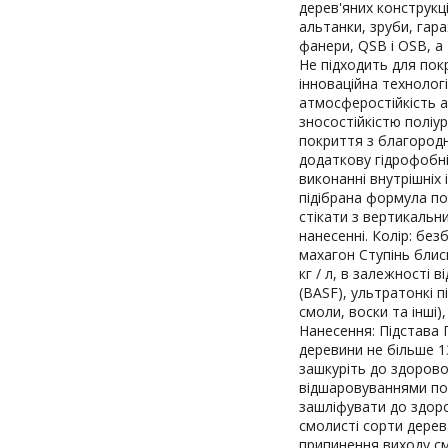
дерев'яних конструкці
альтанки, зруби, гара
фанери, QSB і OSB, 
Не підходить для покр
інноваційна технолог
атмосферостійкість а
зносостійкістю поліур
покриття з благород
додаткову гідрофобні
виконанні внутрішніх
підібрана формула по
стікати з вертикальн
нанесенні. Колір: безб
махагон Ступінь блис
кг / л, в залежності 
(BASF), ультратонкі п
смоли, воски та інші)
Нанесення: Підстава 
деревини не більше 1
зашкуріть до здорово
відшаровуваннями пов
зашліфувати до здоро
смолисті сорти дерев
припинення виходу см