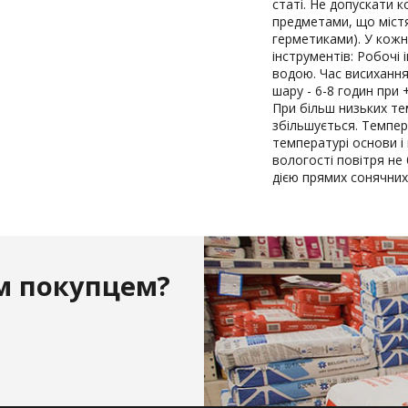
статі. Не допускати 
предметами, що містя
герметиками). У кожно
інструментів: Робочі 
водою. Час висихання
шару - 6-8 годин при 
При більш низьких те
збільшується. Темпе
температурі основи і 
вологості повітря не 
дією прямих сонячних
м покупцем?