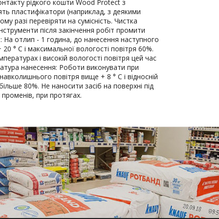
контакту рідкого кошти Wood Protect з
ть пластифікатори (наприклад, з деякими
му разі перевіряти на сумісність. Чистка
інструменти після закінчення робіт промити
: На отлип - 1 година, до нанесення наступного
+ 20 ° С і максимальної вологості повітря 60%.
мпературах і високій вологості повітря цей час
ратура нанесення: Роботи виконувати при
навколишнього повітря вище + 8 ° С і відносній
більше 80%. Не наносити засіб на поверхні під
 променів, при протягах.