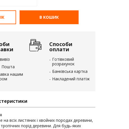
ІК
В КОШИК
оби
Способи
тавки
оплати
вивіз
Готівковий
розрахунок
 Пошта
Банківська картка
авка нашим
єром
Накладений платіж
ктеристики
я
 на всіх листяних і хвойних породах деревини,
тропічних порід деревини. Для будь-яких