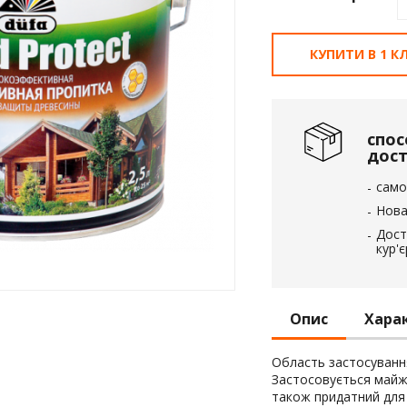
вка
КУПИТИ В 1 КЛ
 пінополістирол
спос
дос
само
Нова
Дост
кур'
Опис
Хара
Область застосуванн
Застосовується майже
також придатний для 