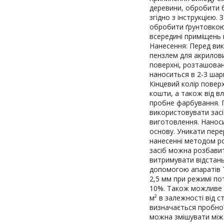
деревини, обробити 
згідно з інструкцією. 
обробити ґрунтовкою 
всередині приміщень 
Нанесення: Перед ви
пензлем для акрилови
поверхні, розташован
наноситься в 2-3 шар
Кінцевий колір повер
кошти, а також від в
пробне фарбування. 
використовувати засі
виготовлення. Нанос
основу. Уникати пере
нанесенні методом р
засіб можна розбавит
витримувати відстань
допомогою апаратів
2,5 мм при режимі по
10%. Також можливе 
м² в залежності від с
визначається пробної 
можна змішувати між 