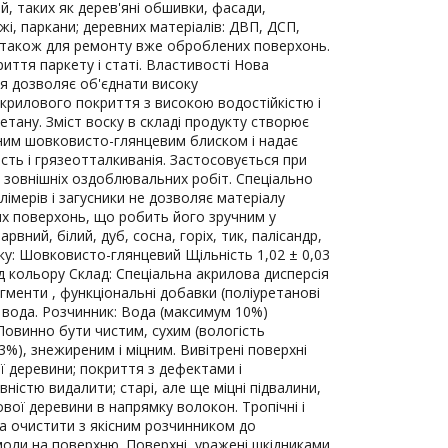
й, таких як дерев'яні обшивки, фасади,
жі, паркани; деревних матеріалів: ДВП, ДСП,
а також для ремонту вже оброблених поверхонь.
иття паркету і статі. Властивості Нова
ія дозволяє об'єднати високу
крилового покриття з високою водостійкістю і
етану. Зміст воску в складі продукту створює
ним шовковисто-глянцевим блиском і надає
сть і грязеотталкиванія. Застосовується при
 і зовнішніх оздоблювальних робіт. Спеціально
лімерів і загусники не дозволяє матеріалу
их поверхонь, що робить його зручним у
арвний, білий, дуб, сосна, горіх, тик, палісандр,
ку: Шовковисто-глянцевий Щільність 1,02 ± 0,03
від кольору Склад: Спеціальна акрилова дисперсія
ігменти , функціональні добавки (поліуретанові
, вода. Розчинник: Вода (максимум 10%)
Повинно бути чистим, сухим (вологість
3%), знежиреним і міцним. Вивітрені поверхні
ї деревини; покриття з дефектами і
ністю видалити; старі, але ще міцні підвалини,
вої деревини в напрямку волокон. Тропічні і
а очистити з якісним розчинником до
оли на поверхню. Поверхні, уражені шкідниками