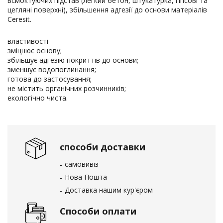
всмоктуючих підстав (легкий бетон, штукатурка, гіпсові та
цегляні поверхні), збільшення адгезії до основи матеріалів
Ceresit.
властивості
зміцнює основу;
збільшує адгезію покриттів до основи;
зменшує водопоглинання;
готова до застосування;
не містить органічних розчинників;
екологічно чиста.
способи доставки
самовивіз
Нова Пошта
Доставка нашим кур'єром
Способи оплати