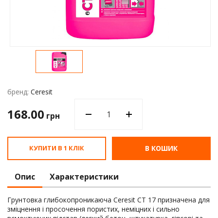
Водос
бренд:
Ceresit
168.00
грн
КУПИТИ В 1 КЛІК
В КОШИК
Опис
Характеристики
Грунтовка глибокопроникаюча Ceresit CT 17 призначена для
зміцнення і просочення пористих, неміцних і сильно