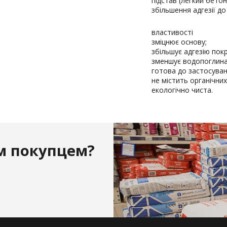
підстав (легкий бетон,
збільшення адгезії до
властивості
зміцнює основу;
збільшує адгезію пок
зменшує водопоглина
готова до застосуван
не містить органічних
екологічно чиста.
м покупцем?