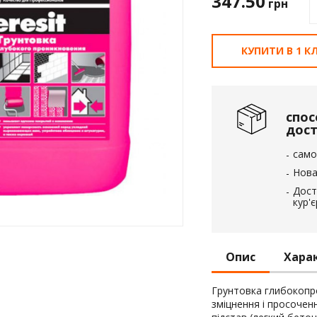
347.50
грн
вка
 пінополістирол
КУПИТИ В 1 КЛ
спос
дос
само
Нова
Дост
кур'
Опис
Хара
Грунтовка глибокопро
зміцнення і просочен