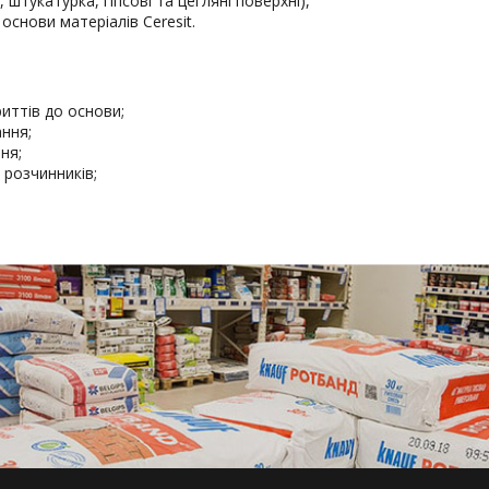
 штукатурка, гіпсові та цегляні поверхні),
 основи матеріалів Ceresit.
риттів до основи;
ння;
ня;
 розчинників;