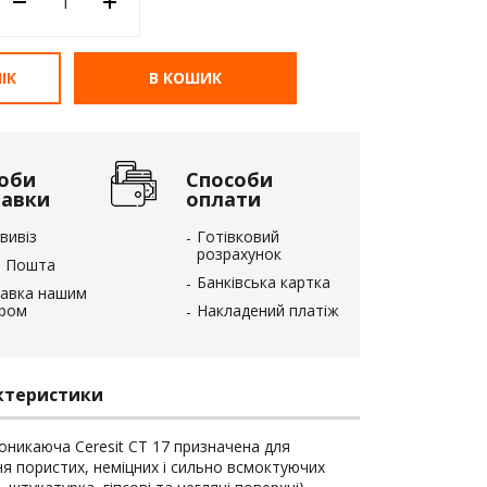
ІК
В КОШИК
оби
Способи
тавки
оплати
вивіз
Готівковий
розрахунок
 Пошта
Банківська картка
авка нашим
єром
Накладений платіж
ктеристики
никаюча Ceresit CT 17 призначена для
ня пористих, неміцних і сильно всмоктуючих