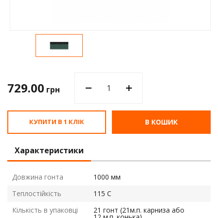
Водос
729.00
грн
КУПИТИ В 1 КЛІК
В КОШИК
Характеристики
Довжина гонта
1000 мм
Теплостійкість
115 С
Кількість в упаковці
21 гонт (21м.п. карниза або
12 м.п. конька)