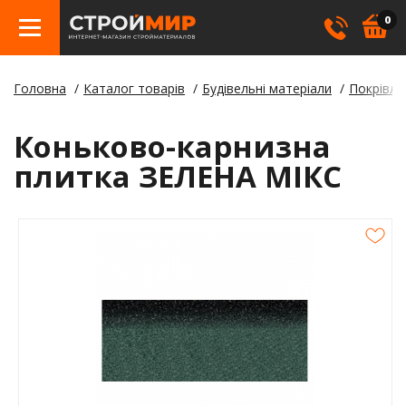
0
Головна
Каталог товарів
Будівельні матеріали
Покрівля
Бетон
Гіпсо
Трату
Елект
Елект
Ламін
Косме
Коньково-карнизна
Покрі
Герме
Борд
плитка ЗЕЛЕНА МІКС
Кріпл
Лаки,
Відли
Метал
Суміш
Стовп
Пилом
Клея
Будіве
Плівк
Утеплю