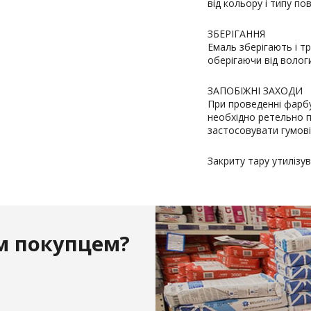
від кольору і типу пов
ЗБЕРІГАННЯ
Емаль зберігають і т
оберігаючи від вологи
ЗАПОБІЖНІ ЗАХОДИ
При проведенні фарбу
необхідно ретельно п
застосовувати гумові
Закриту тару утилізув
м покупцем?