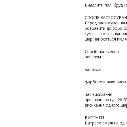
Видалити пил, бруд і
СПОСІБ ЗАСТОСУВАН
Перед застосуванням
розбавити до робочої
сумішшю в співвідноше
шар наноситься після
Спосіб нанесення:
пензлем
валиком
фарборозпилювачем.
час висихання
при температурі 20 ℃ 
висихання одного шару
ВИТРАТИ
Витрата емалі на одн