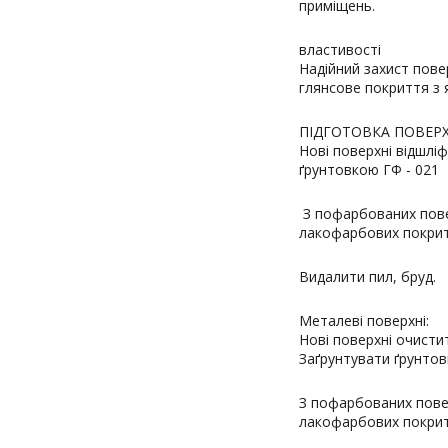
приміщень.
властивості
Надійний захист пове
глянсове покриття з 
ПІДГОТОВКА ПОВЕРХНІ
Нові поверхні відшлі
ґрунтовкою ГФ - 021
З пофарбованих пове
лакофарбових покрит
Видалити пил, бруд.
Металеві поверхні:
Нові поверхні очистит
Заґрунтувати ґрунто
З пофарбованих пове
лакофарбових покритт