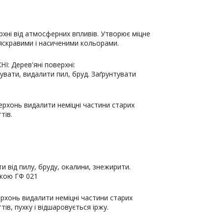
рхні від атмосферних впливів. Утворює міцне
яскравими і насиченими кольорами.
: Дерев'яні поверхні:
фувати, видалити пил, бруд. Заґрунтувати
рхонь видалити неміцні частини старих
тів.
и від пилу, бруду, окалини, знежирити.
вкою ГФ 021
рхонь видалити неміцні частини старих
ів, пухку і відшаровується іржу.