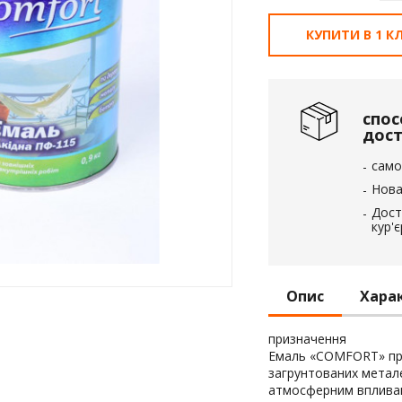
вка
КУПИТИ В 1 КЛ
 пінополістирол
спос
дос
само
Нова
Дост
кур'
Опис
Хара
призначення
Емаль «COMFORT» пр
загрунтованих метале
атмосферним впливам