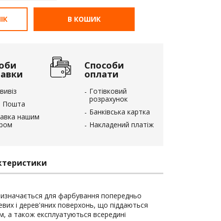
ІК
В КОШИК
оби
Способи
тавки
оплати
вивіз
Готівковий
розрахунок
 Пошта
Банківська картка
авка нашим
єром
Накладений платіж
ктеристики
изначається для фарбування попередньо
вих і дерев'яних поверхонь, що піддаються
, а також експлуатуються всередині