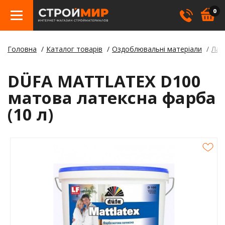
0
Головна
Каталог товарів
Оздоблювальні матеріали
Лак
Бетон
Гіпсо
Трату
Елект
Елект
Ламін
Косме
DÜFA MATTLATEX D100
Покрі
Герме
Борд
матова латексна фарба
(10 л)
Кріпл
Лаки,
Відли
Метал
Суміш
Стовп
Пилом
Клея
Будіве
Плівк
Утеплю