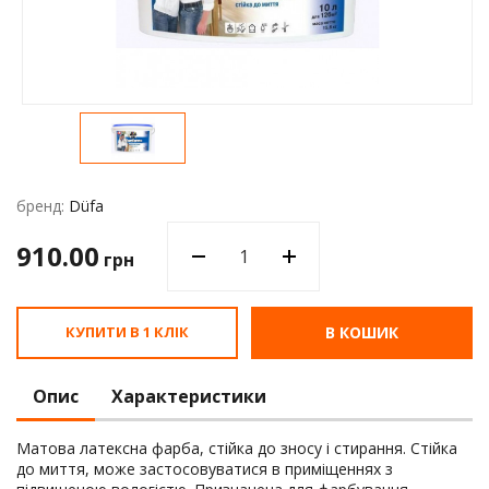
Водос
бренд:
Düfa
910.00
грн
КУПИТИ В 1 КЛІК
В КОШИК
Опис
Характеристики
Матова латексна фарба, стійка до зносу і стирання. Стійка
до миття, може застосовуватися в приміщеннях з