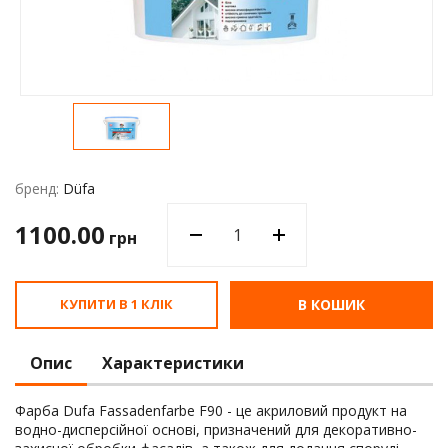
Водос
бренд:
Düfa
1100.00
грн
КУПИТИ В 1 КЛІК
В КОШИК
Опис
Характеристики
Фарба Dufa Fassadenfarbe F90 - це акриловий продукт на
водно-дисперсійної основі, призначений для декоративно-