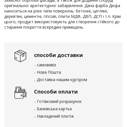
захисної обробки фасадів, а також для додання споруді
оригінальної архітектурної забарвлення. Дана фарба Дюфа
наноситься на різні типи поверхонь: бетонні, цегляні,
дерев'яні, цементні, гіпсові, плити МДФ, ДВП, ДСП і т.п. Крім
цього, продукт використовують для створення стійкого до
стирання покриття всередині приміщень.
способи доставки
самовивіз
Нова Пошта
Доставка нашим кур'єром
Способи оплати
Готівковий розрахунок
Банківська картка
Накладений платіж