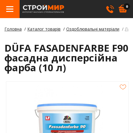
0
Головна
Каталог товарів
Оздоблювальні матеріали
Лак
Бетон
Гіпсо
Трату
Елект
Елект
Ламін
Косме
DÜFA FASADENFARBE F90
Покрі
Герме
Борд
фасадна дисперсійна
фарба (10 л)
Кріпл
Лаки,
Відли
Метал
Суміш
Стовп
Пилом
Клея
Будіве
Плівк
Утеплю