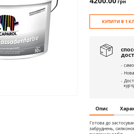
4200.00
грн
вка
 пінополістирол
КУПИТИ В 1 КЛ
спос
дос
само
Нова
Дост
кур'
Опис
Хара
Готова до застосуван
забруднень, силіконо