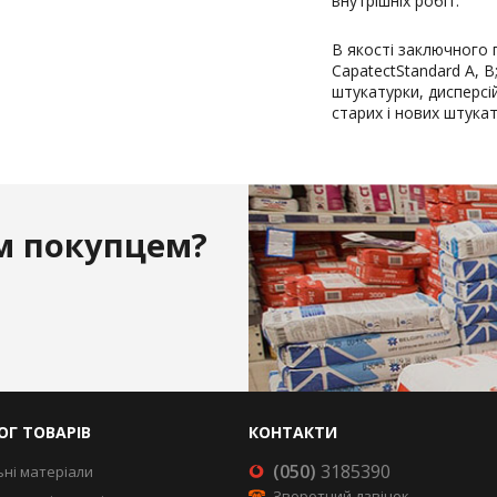
внутрішніх робіт.
В якості заключного 
CapatectStandard A, B
штукатурки, дисперсі
старих і нових штука
м покупцем?
ОГ ТОВАРІВ
КОНТАКТИ
(050)
3185390
ьні матеріали
Зворотний дзвінок