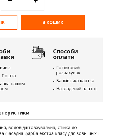
ІК
В КОШИК
оби
Способи
тавки
оплати
вивіз
Готівковий
розрахунок
 Пошта
Банківська картка
авка нашим
єром
Накладений платіж
ктеристики
ня, водовідштовхувальна, стійка до
ва фасадна фарба екстра-класу для зовнішніх і