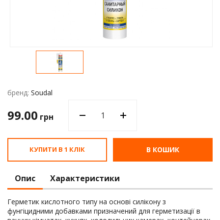
Водос
бренд:
Soudal
99.00
грн
КУПИТИ В 1 КЛІК
В КОШИК
Опис
Характеристики
Герметик кислотного типу на основі силікону з
фунгіцидними добавками призначений для герметизації в