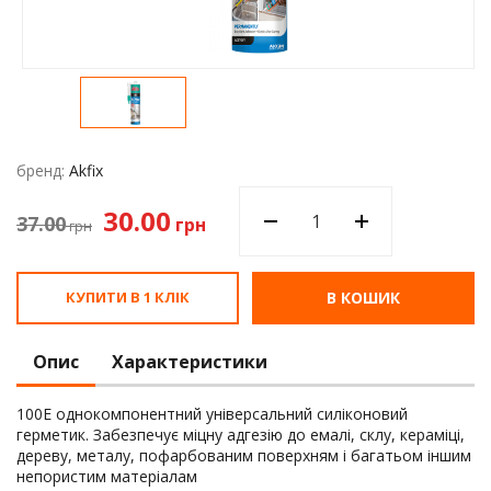
Водос
бренд:
Akfix
30.00
37.00
грн
грн
КУПИТИ В 1 КЛІК
В КОШИК
Опис
Характеристики
100E однокомпонентний універсальний силіконовий
герметик. Забезпечує міцну адгезію до емалі, склу, кераміці,
дереву, металу, пофарбованим поверхням і багатьом іншим
непористим матеріалам