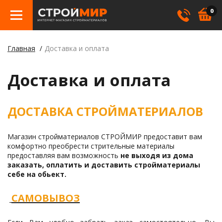
0
Главная
Доставка и оплата
Бетон
Гипсо
Трату
Элект
Элект
Лами
Косме
Доставка и оплата
Кровл
Герме
Борд
ДОСТАВКА СТРОЙМАТЕРИАЛОВ
Крепе
Лаки,
Отлив
Метал
Смеси
Столб
Магазин стройматериалов СТРОЙМИР предоставит вам
комфортно преобрести стрительные материалы
предоставляя вам возможность
не выходя из дома
Пилом
Клея
заказать, оплатить и доставить стройматериалы
себе на обьект.
Строи
Пленк
САМОВЫВОЗ
Утепл