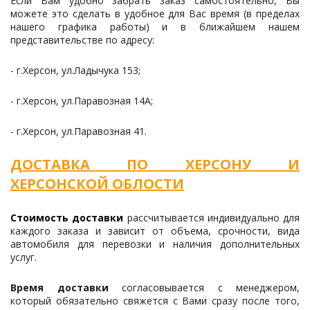
Если Вам удобно забрать заказ самостоятельно, Вы
Водос
можете это сделать в удобное для Вас время (в пределах
нашего графика работы) и в ближайшем нашем
представительстве по адресу:
- г.Херсон, ул.Ладычука 153;
- г.Херсон, ул.Паравозная 14А;
- г.Херсон, ул.Паравозная 41.
ДОСТАВКА ПО ХЕРСОНУ И
ХЕРСОНСКОЙ ОБЛОСТИ
Стоимость доставки
рассчитывается индивидуально для
каждого заказа и зависит от объема, срочности, вида
автомобиля для перевозки и наличия дополнительных
услуг.
Время доставки
согласовывается с менеджером,
который обязательно свяжется с Вами сразу после того,