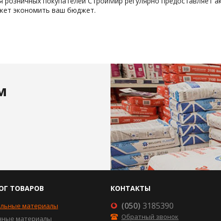
я розничных покупателей СтройМир регулярно предоставляет ак
ожет экономить ваш бюджет.
м
ОГ ТОВАРОВ
КОНТАКТЫ
(050)
3185390
ельные материалы
Обратный звонок
чные материалы