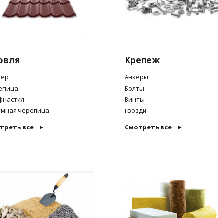
 пленка
анный
ол
овля
Крепеж
ер
Анкеры
епица
Болты
фнастил
Винты
умная черепица
Гвозди
треть все
Смотреть все