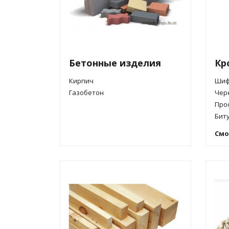
Керамзит
Изолента
Вата
Песок
Ленты малярные
Изоляционная
Цемент
Пленка малярная
Пенопласт
Экструдиров
Щебень
Скотч
пенополистир
Смотреть все
Бетонные изделия
Кр
Кирпич
Шиф
Газобетон
Чер
Про
Бит
Смо