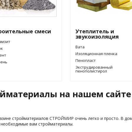
роительные смеси
Утеплитель и
звукоизоляция
амзит
Вата
ок
Изоляционная пленка
ент
Пенопласт
ень
Экструдированный
пенополистирол
йматериалы на нашем сайте
азине стройматериалов СТРОЙМИР очень легко и просто. В дом
й необходимые вам стройматериалы.