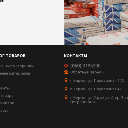
ОГ ТОВАРОВ
КОНТАКТЫ
(050)
3185390
ельные материалы
Обратный звонок
чные материалы
г. Херсон, ул. Паровозная 14А
менты
г. Херсон, ул. Паровозная 41
отовары
г. Херсон, ул Ладычука(тер. За
Петровского)
т/Двери
вары