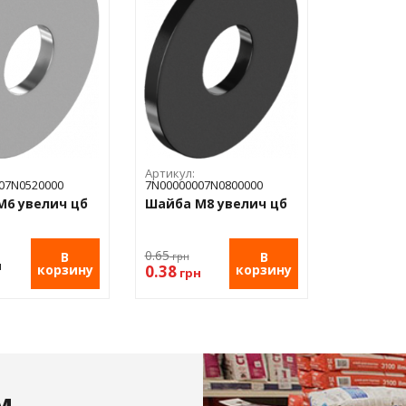
 пленка
анный
ол
Артикул:
07N0520000
7N00000007N0800000
М6 увелич цб
Шайба М8 увелич цб
0.65
В
В
грн
н
0.38
корзину
корзину
грн
м