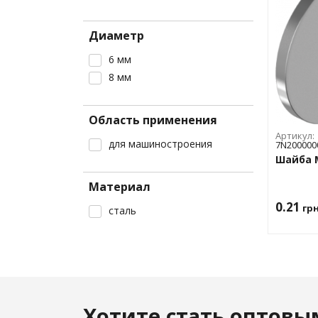
Керамзит
Изолента
Вата
Песок
Ленты малярные
Изоляционная
Диаметр
Цемент
Пленка малярная
Пенопласт
6 мм
Экструдиров
Щебень
Скотч
пенополистир
8 мм
Смотреть все
Область применения
Артикул:
для машиностроения
7N200000
Шайба 
Материал
0.21
гр
сталь
Хотите стать оптовы