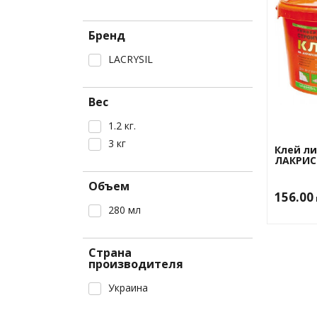
Керамзит
Изолента
Вата
Песок
Ленты малярные
Изоляционная
Бренд
Цемент
Пленка малярная
Пенопласт
LACRYSIL
Экструдиров
Щебень
Скотч
пенополистир
Смотреть все
Вес
1.2 кг.
3 кг
Клей л
ЛАКРИС
Объем
156.00
280 мл
Страна
производителя
Украина