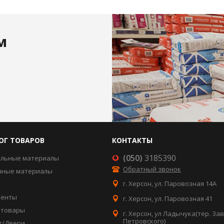
м
ОГ ТОВАРОВ
КОНТАКТЫ
(050)
3185390
ельные материалы
Обратный звонок
чные материалы
г. Херсон, ул. Паровозная 14А
менты
г. Херсон, ул. Паровозная 41
отовары
г. Херсон, ул Ладычука(тер. За
Петровского)
т/Двери