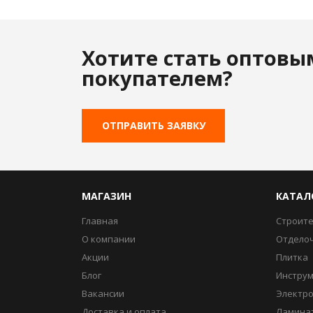
Хотите стать оптовы
покупателем?
ОТПРАВИТЬ ЗАЯВКУ
МАГАЗИН
КАТАЛ
Главная
Строит
О компании
Отдело
Акции
Плитка
Блог
Инстру
Вакансии
Электр
Доставка и оплата
Ламина