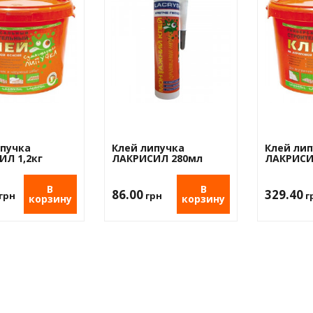
 пленка
анный
ол
ипучка
Клей липучка
Клей ли
ИЛ 1,2кг
ЛАКРИСИЛ 280мл
ЛАКРИСИ
В
В
86.00
329.40
грн
грн
г
корзину
корзину