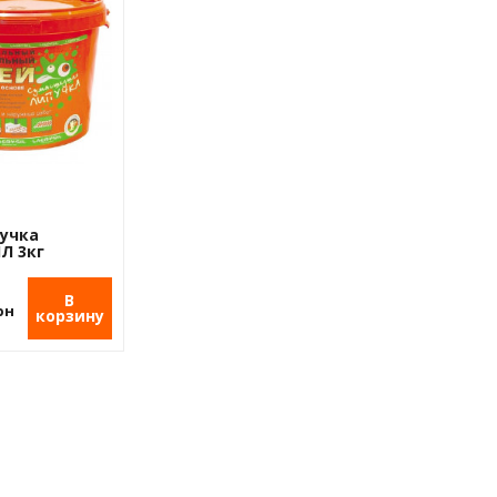
пучка
Л 3кг
В
рн
корзину