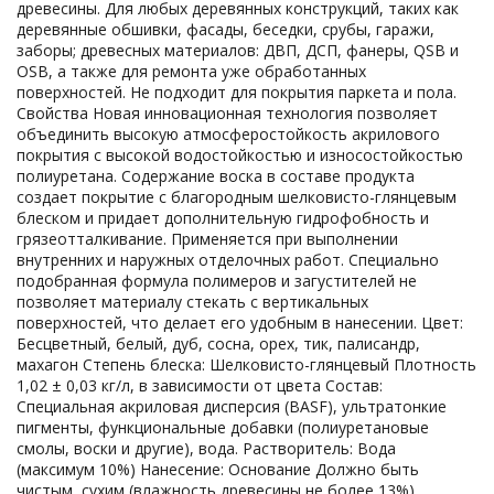
древесины. Для любых деревянных конструкций, таких как
деревянные обшивки, фасады, беседки, срубы, гаражи,
заборы; древесных материалов: ДВП, ДСП, фанеры, QSB и
OSB, а также для ремонта уже обработанных
поверхностей. Не подходит для покрытия паркета и пола.
Свойства Новая инновационная технология позволяет
объединить высокую атмосферостойкость акрилового
покрытия с высокой водостойкостью и износостойкостью
полиуретана. Содержание воска в составе продукта
создает покрытие с благородным шелковисто-глянцевым
блеском и придает дополнительную гидрофобность и
грязеотталкивание. Применяется при выполнении
внутренних и наружных отделочных работ. Специально
подобранная формула полимеров и загустителей не
позволяет материалу стекать с вертикальных
поверхностей, что делает его удобным в нанесении. Цвет:
Бесцветный, белый, дуб, сосна, орех, тик, палисандр,
махагон Степень блеска: Шелковисто-глянцевый Плотность
1,02 ± 0,03 кг/л, в зависимости от цвета Состав:
Специальная акриловая дисперсия (BASF), ультратонкие
пигменты, функциональные добавки (полиуретановые
смолы, воски и другие), вода. Растворитель: Вода
(максимум 10%) Нанесение: Основание Должно быть
чистым, сухим (влажность древесины не более 13%),