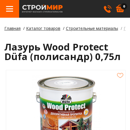
0
Главная
Каталог товаров
Строительные материалы
Пи
Бетон
Гипсо
Трату
Элект
Элект
Лами
Косме
Лазурь Wood Protect
Кровл
Герме
Борд
Düfa (полисандр) 0,75л
Крепе
Лаки,
Отлив
Метал
Смеси
Столб
Пилом
Клея
Строи
Пленк
Утепл