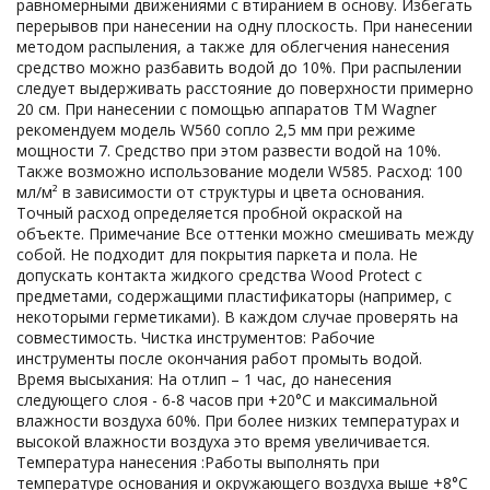
равномерными движениями с втиранием в основу. Избегать
перерывов при нанесении на одну плоскость. При нанесении
методом распыления, а также для облегчения нанесения
средство можно разбавить водой до 10%. При распылении
следует выдерживать расстояние до поверхности примерно
20 см. При нанесении с помощью аппаратов ТМ Wagner
рекомендуем модель W560 сопло 2,5 мм при режиме
мощности 7. Средство при этом развести водой на 10%.
Также возможно использование модели W585. Расход: 100
мл/м² в зависимости от структуры и цвета основания.
Точный расход определяется пробной окраской на
объекте. Примечание Все оттенки можно смешивать между
собой. Не подходит для покрытия паркета и пола. Не
допускать контакта жидкого средства Wood Protect с
предметами, содержащими пластификаторы (например, с
некоторыми герметиками). В каждом случае проверять на
совместимость. Чистка инструментов: Рабочие
инструменты после окончания работ промыть водой.
Время высыхания: На отлип – 1 час, до нанесения
следующего слоя - 6-8 часов при +20°С и максимальной
влажности воздуха 60%. При более низких температурах и
высокой влажности воздуха это время увеличивается.
Температура нанесения :Работы выполнять при
температуре основания и окружающего воздуха выше +8°С