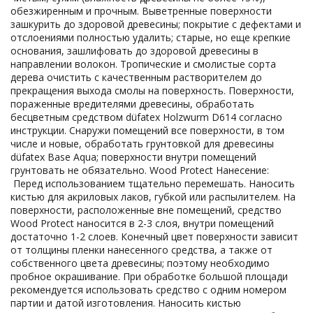
обезжиренным и прочным. Выветренные поверхности
зашкурить до здоровой древесины; покрытие с дефектами и
отслоениями полностью удалить; старые, но еще крепкие
основания, зашлифовать до здоровой древесины в
направлении волокон. Тропические и смолистые сорта
дерева очистить с качественным растворителем до
прекращения выхода смолы на поверхность. Поверхности,
пораженные вредителями древесины, обработать
бесцветным средством düfatex Holzwurm D614 согласно
инструкции. Снаружи помещений все поверхности, в том
числе и новые, обработать грунтовкой для древесины
düfatex Base Aqua; поверхности внутри помещений
грунтовать не обязательно. Wood Protect Нанесение:
Перед использованием тщательно перемешать. Наносить
кистью для акриловых лаков, губкой или распылителем. На
поверхности, расположенные вне помещений, средство
Wood Protect наносится в 2-3 слоя, внутри помещений
достаточно 1-2 слоев. Конечный цвет поверхности зависит
от толщины пленки нанесенного средства, а также от
собственного цвета древесины; поэтому необходимо
пробное окрашивание. При обработке большой площади
рекомендуется использовать средство с одним номером
партии и датой изготовления. Наносить кистью