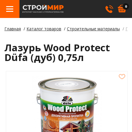
0
Главная
Каталог товаров
Строительные материалы
Пи
Бетон
Гипсо
Трату
Элект
Элект
Лами
Косме
Лазурь Wood Protect
Кровл
Герме
Борд
Düfa (дуб) 0,75л
Крепе
Лаки,
Отлив
Метал
Смеси
Столб
Пилом
Клея
Строи
Пленк
Утепл