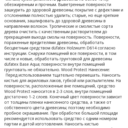
обезжиренным и прочным. Выветренные поверхности
зашкурить до здоровой древесины; покрытие с дефектами и
отслоениями полностью удалить; старые, но еще крепкие
основания, зашлифовать до здоровой древесины в
направлении волокон. Тропические и смолистые сорта
дерева очистить с качественным растворителем до
прекращения выхода смолы на поверхность. Поверхности,
пораженные вредителями древесины, обработать
бесцветным средством düfatex Holzwurm D614 согласно
инструкции. Снаружи помещений все поверхности, в том
числе и новые, обработать грунтовкой для древесины
düfatex Base Aqua; поверхности внутри помещений
грунтовать не обязательно. Wood Protect Нанесение:
Перед использованием тщательно перемешать. Наносить
кистью для акриловых лаков, губкой или распылителем. На
поверхности, расположенные вне помещений, средство
Wood Protect наносится в 2-3 слоя, внутри помещений
достаточно 1-2 слоев. Конечный цвет поверхности зависит
от толщины пленки нанесенного средства, а также от
собственного цвета древесины; поэтому необходимо
пробное окрашивание. При обработке большой площади
рекомендуется использовать средство с одним номером
партии и датой изготовления. Наносить кистью