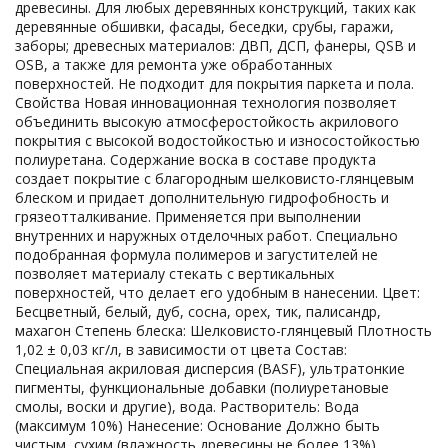
древесины. Для любых деревянных конструкций, таких как
деревянные обшивки, фасады, беседки, срубы, гаражи,
заборы; древесных материалов: ДВП, ДСП, фанеры, QSB и
OSB, а также для ремонта уже обработанных
поверхностей. Не подходит для покрытия паркета и пола.
Свойства Новая инновационная технология позволяет
объединить высокую атмосферостойкость акрилового
покрытия с высокой водостойкостью и износостойкостью
полиуретана. Содержание воска в составе продукта
создает покрытие с благородным шелковисто-глянцевым
блеском и придает дополнительную гидрофобность и
грязеотталкивание. Применяется при выполнении
внутренних и наружных отделочных работ. Специально
подобранная формула полимеров и загустителей не
позволяет материалу стекать с вертикальных
поверхностей, что делает его удобным в нанесении. Цвет:
Бесцветный, белый, дуб, сосна, орех, тик, палисандр,
махагон Степень блеска: Шелковисто-глянцевый Плотность
1,02 ± 0,03 кг/л, в зависимости от цвета Состав:
Специальная акриловая дисперсия (BASF), ультратонкие
пигменты, функциональные добавки (полиуретановые
смолы, воски и другие), вода. Растворитель: Вода
(максимум 10%) Нанесение: Основание Должно быть
чистым, сухим (влажность древесины не более 13%),