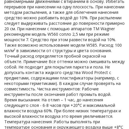
равномерными движениями с втиранием в основу. Избегать
перерывов при нанесении на одну плоскость. При нанесении
методом распыления, а также для облегчения нанесения
средство можно разбавить водой до 10%. При распылении
следует выдерживать расстояние до поверхности примерно
20 см. При нанесении с помощью аппаратов ТМ Wagner
рекомендуем модель W560 сопло 2,5 мм при режиме
мощности 7. Средство при этом развести водой на 10%.
Также возможно использование модели W585. Расход: 100
мл/м² в зависимости от структуры и цвета основания.
Точный расход определяется пробной окраской на
объекте. Примечание Все оттенки можно смешивать между
собой. Не подходит для покрытия паркета и пола. Не
допускать контакта жидкого средства Wood Protect с
предметами, содержащими пластификаторы (например, с
некоторыми герметиками). В каждом случае проверять на
совместимость. Чистка инструментов: Рабочие
инструменты после окончания работ промыть водой.
Время высыхания: На отлип – 1 час, до нанесения
следующего слоя - 6-8 часов при +20°С и максимальной
влажности воздуха 60%. При более низких температурах и
высокой влажности воздуха это время увеличивается.
Температура нанесения :Работы выполнять при
температуре основания и окружающего воздуха выше +8°С