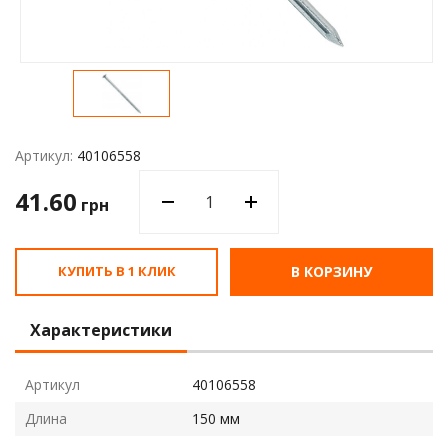
Водос
Артикул:
40106558
41.60
грн
КУПИТЬ В 1 КЛИК
В КОРЗИНУ
Характеристики
Артикул
40106558
Длина
150 мм