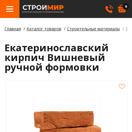
0
Главная
Каталог товаров
Строительные материалы
Бе
Бетон
Гипсо
Трату
Элект
Элект
Лами
Косме
Екатеринославский
Кровл
Герме
Борд
кирпич Вишневый
ручной формовки
Крепе
Лаки,
Отлив
Метал
Смеси
Столб
Пилом
Клея
Строи
Пленк
Утепл