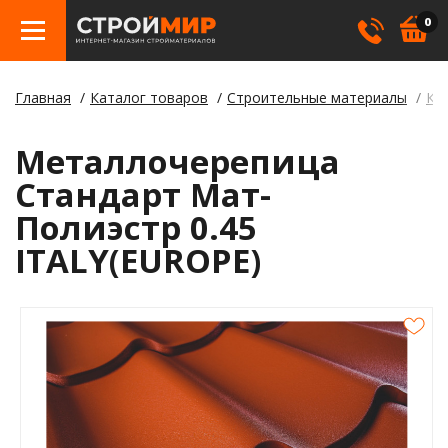
0
Главная
Каталог товаров
Строительные материалы
Кр
Бетон
Гипсо
Трату
Элект
Элект
Лами
Косме
Металлочерепица
Кровл
Герме
Борд
Стандарт Мат-
Полиэстр 0.45
Крепе
Лаки,
Отлив
ITALY(EUROPE)
Метал
Смеси
Столб
Пилом
Клея
Строи
Пленк
Утепл