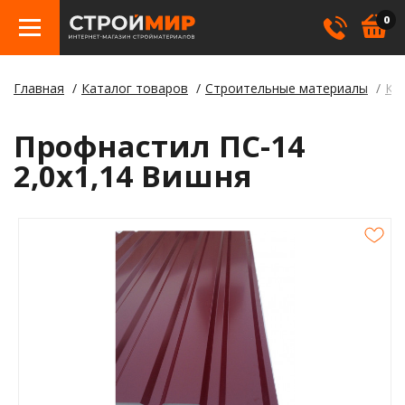
0
Главная
Каталог товаров
Строительные материалы
Кр
Бетон
Гипсо
Трату
Элект
Элект
Лами
Косме
Профнастил ПС-14
Кровл
Герме
Борд
2,0х1,14 Вишня
Крепе
Лаки,
Отлив
Метал
Смеси
Столб
Пилом
Клея
Строи
Пленк
Утепл