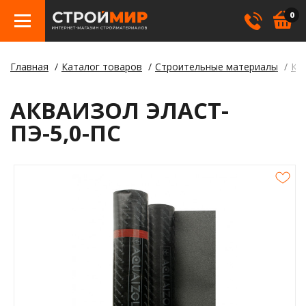
0
Главная
Каталог товаров
Строительные материалы
Кр
Бетон
Гипсо
Трату
Элект
Элект
Лами
Косме
АКВАИЗОЛ ЭЛАСТ-
Кровл
Герме
Борд
ПЭ-5,0-ПС
Крепе
Лаки,
Отлив
Метал
Смеси
Столб
Пилом
Клея
Строи
Пленк
Утепл