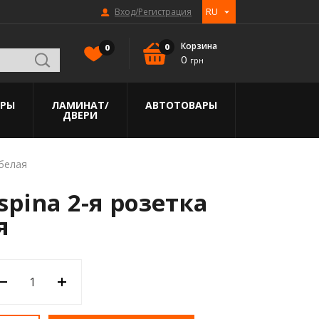
RU
Вход/Регистрация
UA
Корзина
0
0
0
грн
АРЫ
ЛАМИНАТ/
АВТОТОВАРЫ
ДВЕРИ
ПИЛОМАТЕРИАЛЫ
КЛЕЯ
 белая
pina 2-я розетка
OSB
Клей для плитки
ративная
Брус, рейка, доска обрезная
Клея для теплоизоляции
я
Декоративные и защитные
Клей для обоев
средства для дерева
ческие
реву
Клей для гипсокартона
Доска пола
Смотреть все