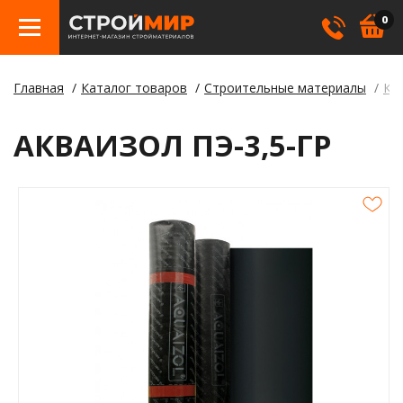
0
Главная
Каталог товаров
Строительные материалы
Кр
Бетон
Гипсо
Трату
Элект
Элект
Лами
Косме
АКВАИЗОЛ ПЭ-3,5-ГР
Кровл
Герме
Борд
Крепе
Лаки,
Отлив
Метал
Смеси
Столб
Пилом
Клея
Строи
Пленк
Утепл