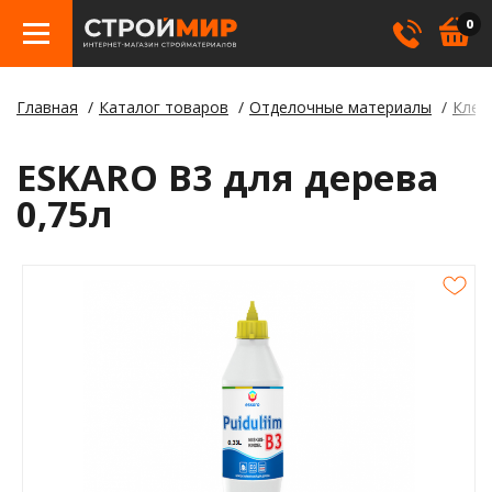
0
Главная
Каталог товаров
Отделочные материалы
Клея
Бетон
Гипсо
Трату
Элект
Элект
Лами
Косме
ESKARO B3 для дерева
Кровл
Герме
Борд
0,75л
Крепе
Лаки,
Отлив
Метал
Смеси
Столб
Пилом
Клея
Строи
Пленк
Утепл