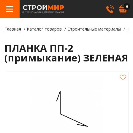
0
Главная
Каталог товаров
Строительные материалы
Кр
Бетон
Гипсо
Трату
Элект
Элект
Лами
Косме
ПЛАНКА ПП-2
Кровл
Герме
Борд
(примыкание) ЗЕЛЕНАЯ
Крепе
Лаки,
Отлив
Метал
Смеси
Столб
Пилом
Клея
Строи
Пленк
Утепл