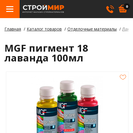
0
Главная
Каталог товаров
Отделочные материалы
Лаки,
Бетон
Гипсо
Трату
Элект
Элект
Лами
Косме
MGF пигмент 18
Кровл
Герме
Борд
лаванда 100мл
Крепе
Лаки,
Отлив
Метал
Смеси
Столб
Пилом
Клея
Строи
Пленк
Утепл