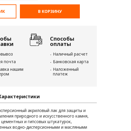
ЛИК
В КОРЗИНУ
собы
Способы
тавки
оплаты
овывоз
Наличный расчет
я почта
Банковская карта
авка нашим
Наложенный
ером
платеж
Характеристики
сперсионный акриловый лак для защиты и
ления природного и искусственного камня,
 цементных и гипсовых штукатурок,
енных водно-дисперсионными и масляными