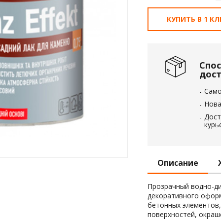
КУПИТЬ В 1 К
 пленка
анный
ол
Спо
дос
Сам
Нова
Дост
курь
Описание
Прозрачный водно-ди
декоративного оформ
бетонных элементов,
поверхностей, окраш