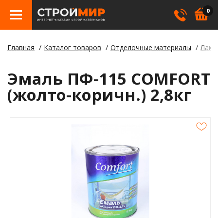
0
Главная
Каталог товаров
Отделочные материалы
Лаки,
Бетон
Гипсо
Трату
Элект
Элект
Лами
Косме
Эмаль ПФ-115 COMFORT
Кровл
Герме
Борд
(жолто-коричн.) 2,8кг
Крепе
Лаки,
Отлив
Метал
Смеси
Столб
Пилом
Клея
Строи
Пленк
Утепл